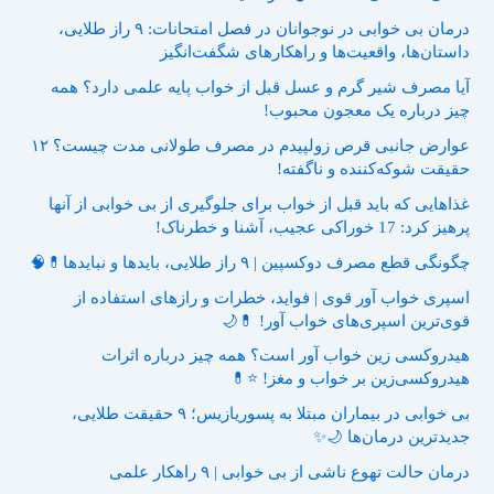
درمان بی خوابی در نوجوانان در فصل امتحانات: ۹ راز طلایی،
داستان‌ها، واقعیت‌ها و راهکارهای شگفت‌انگیز
آیا مصرف شیر گرم و عسل قبل از خواب پایه علمی دارد؟ همه
چیز درباره یک معجون محبوب!
عوارض جانبی قرص زولپیدم در مصرف طولانی مدت چیست؟ ۱۲
حقیقت شوکه‌کننده و ناگفته!
غذاهایی که باید قبل از خواب برای جلوگیری از بی خوابی از آنها
پرهیز کرد: 17 خوراکی عجیب، آشنا و خطرناک!
چگونگی قطع مصرف دوکسپین | ۹ راز طلایی، بایدها و نبایدها💊🧠
اسپری خواب آور قوی | فواید، خطرات و رازهای استفاده از
قوی‌ترین اسپری‌های خواب آور! 💊🌙
هیدروکسی زین خواب آور است؟ همه چیز درباره اثرات
هیدروکسی‌زین بر خواب و مغز! ⭐💊
بی خوابی در بیماران مبتلا به پسوریازیس؛ ۹ حقیقت طلایی،
جدیدترین درمان‌ها 🌙✨
درمان حالت تهوع ناشی از بی خوابی | ۹ راهکار علمی