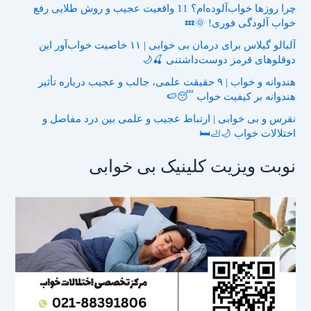
چرا روزها خواب‌آلوده‌ام؟ 11 واقعیت عجیب و روش طلایی رفع
خواب آلودگی فوری! 🌞💤
آلبالو گیلاس برای درمان بی خوابی | ۱۱ خاصیت خواب‌آور این
دوقلوهای قرمز دوست‌داشتنی 🍒🌙
هندوانه و خواب | ۹ حقیقت علمی، جالب و عجیب درباره تأثیر
هندوانه بر کیفیت خواب 😴🍉
نقرس و بی خوابی | ارتباط عجیب و علمی بین درد مفاصل و
اختلالات خواب 🌙🦶🛏️
نوبت ویزیت کلینیک بی خوابی