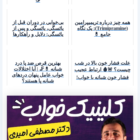
☕
همه چیز درباره تریمیپرامین
بی‌خوابی در دوران قبل از
(Trimipramine): یک نگاه
یائسگی، یائسگی و پس از
جامع 💊
یائسگی: دلایل و راهکارها
علت فشار خون بالا در شب
بهترین قرص ضد پا درد
شبانه 💊🦵 | آیا اختلالات
چیست؟ 🚨🩸 ارتباط عجیب
خواب عامل پنهان دردهای
فشار خون شبانه با خواب!
شبانه پا هستند؟