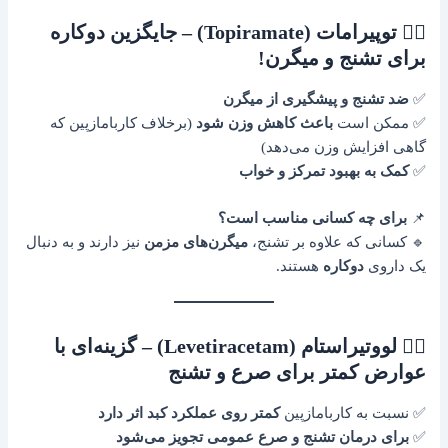
۳️⃣ توپیرامات (Topiramate) – جایگزین دوکاره
برای تشنج و میگرن!
✅
ضد تشنج و پیشگیری از میگرن
✅ ممکن است
باعث کاهش وزن شود
(برخلاف کاربامازپین که
گاهی افزایش وزن می‌دهد)
✅
کمک به بهبود تمرکز و خواب
📌
برای چه کسانی مناسب است؟
🔹 کسانی که علاوه بر تشنج،
میگرن‌های مزمن
نیز دارند و به دنبال
یک داروی
دوکاره
هستند.
۴️⃣ لووتیراستام (Levetiracetam) – گزینه‌ای با
عوارض کمتر برای صرع و تشنج
✅ نسبت به کاربامازپین
کمتر روی عملکرد کبد اثر دارد
✅
برای درمان تشنج و صرع عمومی تجویز می‌شود