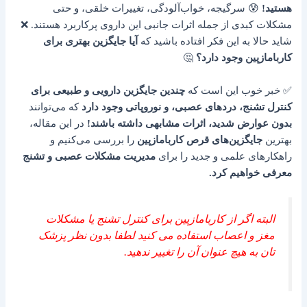
هستید!
😰 سرگیجه، خواب‌آلودگی، تغییرات خلقی، و حتی
مشکلات کبدی از جمله اثرات جانبی این داروی پرکاربرد هستند. ❌
شاید حالا به این فکر افتاده باشید که
آیا جایگزین بهتری برای
کاربامازپین وجود دارد؟
🤔
✅ خبر خوب این است که
چندین جایگزین دارویی و طبیعی برای
کنترل تشنج، دردهای عصبی، و نوروپاتی وجود دارد
که می‌توانند
بدون عوارض شدید، اثرات مشابهی داشته باشند!
در این مقاله،
بهترین
جایگزین‌های قرص کاربامازپین
را بررسی می‌کنیم و
راهکارهای علمی و جدید را برای
مدیریت مشکلات عصبی و تشنج
معرفی خواهیم کرد.
البته اگر از کاربامازپین برای کنترل تشنج یا مشکلات
مغز و اعصاب استفاده می کنید لطفا بدون نظر پزشک
تان به هیچ عنوان آن را تغییر ندهید.