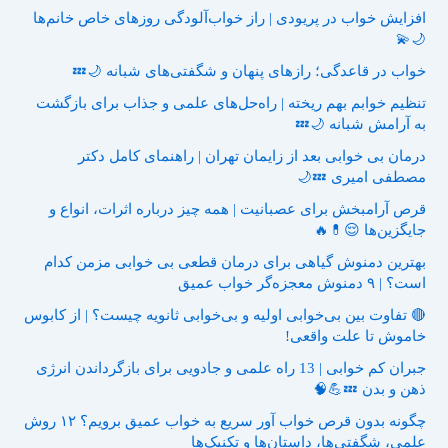
افزایش خواب در پریودی | راز خواب‌آلودگی روزهای خاص خانم‌ها
🌙💫
خواب در قاعدگی؛ رازهای پنهان و شگفتی‌های شبانه 🌙💤
تنظیم خوابم بهم ریخته | راه‌حل‌های علمی و جذاب برای بازگشت
به آرامش شبانه 🌙💤
درمان بی خوابی بعد از زایمان تهران | راهنمای کامل دکتر
مصطفی امیری 💤🌙
قرص آرامبخش برای عصبانیت | همه چیز درباره اثرات، انواع و
جایگزین‌ها 😌💊🔥
بهترین دمنوش گیاهی برای درمان قطعی بی خوابی مزمن کدام
است؟ | ۹ دمنوش معجزه‌گر خواب عمیق
🔴 تفاوت بین بی‌خوابی اولیه و بی‌خوابی ثانویه چیست؟ | از کابوس
خاموش تا علت واقعی!
جبران کم خوابی | 13 راه علمی و جادویی برای بازگرداندن انرژی
ذهن و بدن 💤💪🧠
چگونه بدون قرص خواب آور سریع به خواب عمیق برویم؟ ۱۲ روش
علمی، شگفتی‌ها، داستان‌ها و تکنیک‌ها