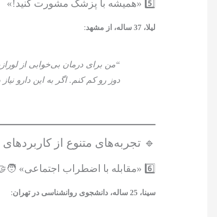
5️⃣ «همیشه با پزشک مشورت کنید!»
لیلا، 37 ساله، از مشهد
:
“من برای درمان بی‌خوابی از لورازپ
دوز رو کم کنم. اگر به این دارو نیا
🔹 تجربه‌های متنوع از کاربردهای ل
6️⃣ «مقابله با اضطراب اجتماعی» 🧑‍🤝‍🧑
سینا، 25 ساله، دانشجوی روانشناسی در تهران
: