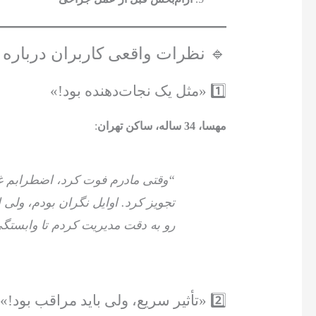
🔹 نظرات واقعی کاربران درباره ل
1️⃣ «مثل یک نجات‌دهنده بود!»
مهسا، 34 ساله، ساکن تهران
:
“وقتی مادرم فوت کرد، اضطرابم غیرق
تجویز کرد. اوایل نگران بودم، ولی ای
رو به دقت مدیریت کردم تا وابستگی
2️⃣ «تأثیر سریع، ولی باید مراقب بود!»