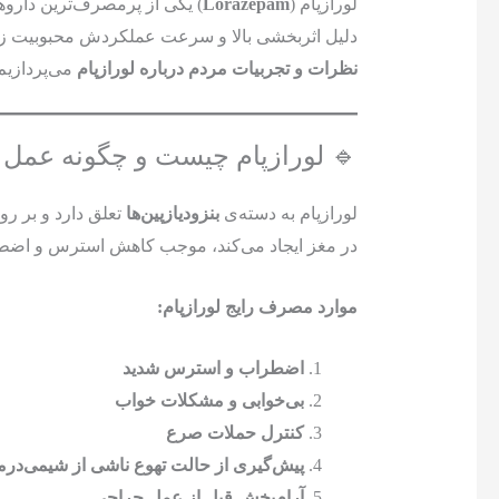
لورازپام (
Lorazepam
) یکی از پرمصرف‌ترین داروها
دلیل اثربخشی بالا و سرعت عملکردش محبوبیت زیاد
نظرات و تجربیات مردم درباره لورازپام
می‌پردازیم 
🔹 لورازپام چیست و چگونه عمل 
لورازپام به دسته‌ی
بنزودیازپین‌ها
تعلق دارد و بر رو
در مغز ایجاد می‌کند، موجب کاهش استرس و اضط
موارد مصرف رایج لورازپام:
اضطراب و استرس شدید
بی‌خوابی و مشکلات خواب
کنترل حملات صرع
پیش‌گیری از حالت تهوع ناشی از شیمی‌درم
آرام‌بخش قبل از عمل جراحی