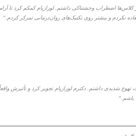
ر کلاس‌ها اضطراب وحشتناکی داشتم. لورازپام کمکم کرد تا آرام
اده نکردم و بیشتر روی تکنیک‌های روان‌درمانی تمرکز کردم.”
تهوع شدیدی داشتم. دکترم لورازپام تجویز کرد و تأثیرش واقعاً
 باشم.”