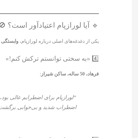
🔹 آیا لورازپام اعتیادآور است؟ 🚫
یکی از دغدغه‌های اصلی درباره لورازپام،
وابستگی و
4️⃣ «به سختی توانستم ترکش کنم!»
فرهاد، 50 ساله، ساکن شیراز
:
“لورازپام برای اضطرابم عالی بو
اضطراب شدید و بی‌خوابی برگشت. 