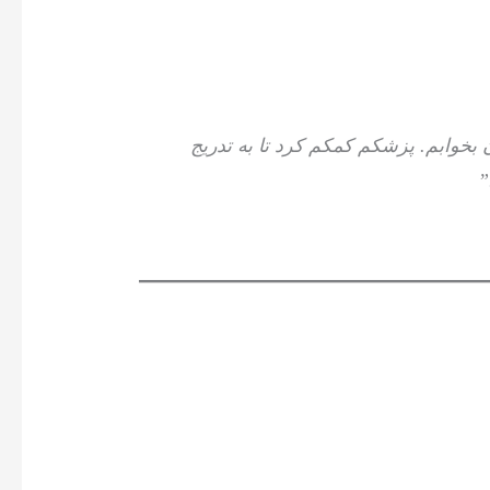
ن بخوابم. پزشکم کمکم کرد تا به تدریج
”