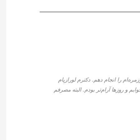
ه‌ام را انجام دهم. دکترم لورازپام
ابم و روزها آرام‌تر بودم. البته مصرفم