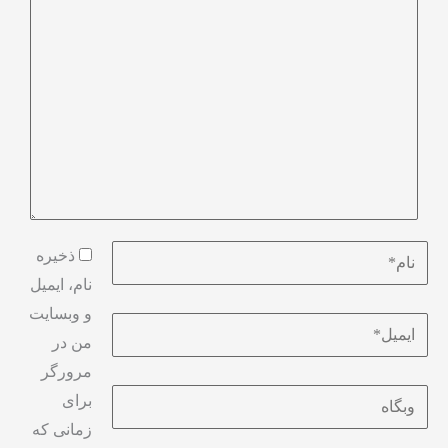
بنویسید…
نام*
ذخیره
نام، ایمیل
و وبسایت
ایمیل*
من در
مرورگر
وبگاه
برای
زمانی که