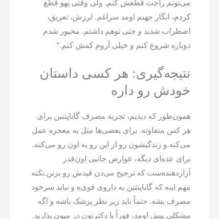
می‌تونم راحت قطعش کنم. ولی وقتی یهو قطع
کردم، انگار جهنم اومد سراغم. لرزش، تعریق،
اضطراب شدید و حتی توهم داشتم. مجبور شدم
دوباره شروع کنم و خیلی آروم کمش کنم.”
نتیجه‌گیری: هر کسی داستان
خودش رو داره
همون‌طور که دیدیم، تجربه مصرف گاباپنتین برای
هر کس متفاوته. برای بعضی‌ها مثل یه معجزه عمل
می‌کنه و زندگیشون رو از این رو به اون رو می‌کنه.
برای عده‌ای دیگه، عوارض جانبی اون‌قدر
آزاردهنده‌ست که ترجیح می‌دن قیدش رو بزنن.نکته
مهم اینه که گاباپنتین یه داروی قوی‌ه و نباید سرخود
مصرف بشه. حتماً باید زیر نظر پزشک باشه و اگه
مشکلی پیش اومد، فوراً با دکترتون در میون بذارید.