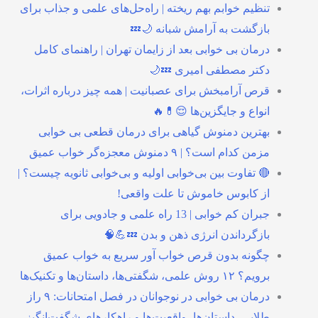
تنظیم خوابم بهم ریخته | راه‌حل‌های علمی و جذاب برای
بازگشت به آرامش شبانه 🌙💤
درمان بی خوابی بعد از زایمان تهران | راهنمای کامل
دکتر مصطفی امیری 💤🌙
قرص آرامبخش برای عصبانیت | همه چیز درباره اثرات،
انواع و جایگزین‌ها 😌💊🔥
بهترین دمنوش گیاهی برای درمان قطعی بی خوابی
مزمن کدام است؟ | ۹ دمنوش معجزه‌گر خواب عمیق
🔴 تفاوت بین بی‌خوابی اولیه و بی‌خوابی ثانویه چیست؟ |
از کابوس خاموش تا علت واقعی!
جبران کم خوابی | 13 راه علمی و جادویی برای
بازگرداندن انرژی ذهن و بدن 💤💪🧠
چگونه بدون قرص خواب آور سریع به خواب عمیق
برویم؟ ۱۲ روش علمی، شگفتی‌ها، داستان‌ها و تکنیک‌ها
درمان بی خوابی در نوجوانان در فصل امتحانات: ۹ راز
طلایی، داستان‌ها، واقعیت‌ها و راهکارهای شگفت‌انگیز