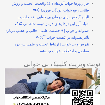
چرا روزها خواب‌آلوده‌ام؟ 11 واقعیت عجیب و روش
طلایی رفع خواب آلودگی فوری! 🌞💤
آلبالو گیلاس برای درمان بی خوابی | ۱۱ خاصیت
خواب‌آور این دوقلوهای قرمز دوست‌داشتنی 🍒🌙
هندوانه و خواب | ۹ حقیقت علمی، جالب و عجیب درباره
تأثیر هندوانه بر کیفیت خواب 😴🍉
نقرس و بی خوابی | ارتباط عجیب و علمی بین درد
مفاصل و اختلالات خواب 🌙🦶🛏️
نوبت ویزیت کلینیک بی خوابی