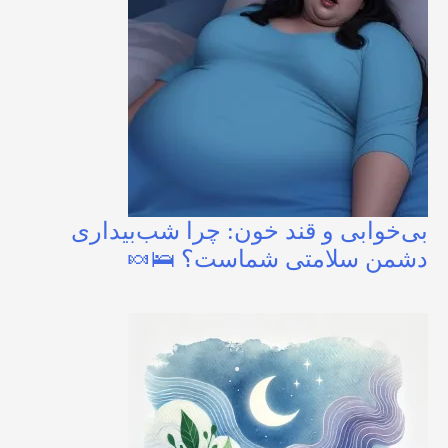
بی‌خوابی و قند خون: چرا شب‌بیداری
دشمن سلامتی شماست؟ 🛌🍬