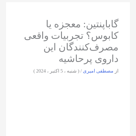
گاباپنتین: معجزه یا
کابوس؟ تجربیات واقعی
مصرف‌کنندگان این
داروی پرحاشیه
از
مصطفی امیری
/
( شنبه ، 5 اکتبر ، 2024 )