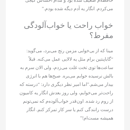
حافظه‌م ضعیف شده بود و مدام احساس گیجی
می‌کردم. انگار یه آدم دیگه شده بودم.”
خواب راحت یا خواب‌آلودگی
مفرط؟
مینا که از بی‌خوابی مزمن رنج می‌برد، می‌گوید:
“گاباپنتین برام مثل یه لالایی عمل می‌کنه. قبلاً
ساعت‌ها توی تخت غلت می‌زدم، ولی الان سرم به
بالش نرسیده خوابم می‌بره. صبح‌ها هم با انرژی
بیدار می‌شم.”اما امیر نظر دیگری دارد: “درسته که
راحت‌تر می‌خوابم، ولی روز بعدش انگار یه کامیون
از روم رد شده. اون‌قدر خواب‌آلوده‌م که نمی‌تونم
درست رانندگی کنم یا سر کار تمرکز کنم. انگار
همیشه مست‌ام!”