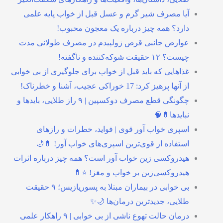
آیا مصرف شیر گرم و عسل قبل از خواب پایه علمی
دارد؟ همه چیز درباره یک معجون محبوب!
عوارض جانبی قرص زولپیدم در مصرف طولانی مدت
چیست؟ ۱۲ حقیقت شوکه‌کننده و ناگفته!
غذاهایی که باید قبل از خواب برای جلوگیری از بی خوابی
از آنها پرهیز کرد: 17 خوراکی عجیب، آشنا و خطرناک!
چگونگی قطع مصرف دوکسپین | ۹ راز طلایی، بایدها و
نبایدها💊🧠
اسپری خواب آور قوی | فواید، خطرات و رازهای
استفاده از قوی‌ترین اسپری‌های خواب آور! 💊🌙
هیدروکسی زین خواب آور است؟ همه چیز درباره اثرات
هیدروکسی‌زین بر خواب و مغز! ⭐💊
بی خوابی در بیماران مبتلا به پسوریازیس؛ ۹ حقیقت
طلایی، جدیدترین درمان‌ها 🌙✨
درمان حالت تهوع ناشی از بی خوابی | ۹ راهکار علمی