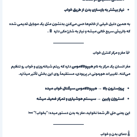
نیاز بیشتر به بازسازی بدن از طریق خواب
به همین دلیل خیلی از خانم‌ها حس می‌کنن بدنشون مثل یک موبایل قدیمی شده
که باتریش سریع خالی میشه و نیاز به شارژ مکرر داره 🔋.
🧩 مغز و مرکز کنترل خواب
مغز انسان یک مرکز به نام
هیپوتالاموس
داره که ریتم شبانه‌روزی و خواب رو تنظیم
می‌کنه. تغییرات هورمونی در پریودی، مستقیماً روی این بخش تأثیر میذاره.
پروژسترون بالا → هیپوتالاموس سیگنال خواب میده
استروژن پایین → سیستم هوشیاری و تمرکز ضعیف میشه
این یعنی حتی اگر شما نخواید، مغز به بدن دستور میده: “بخواب!” 🛏️
🌡️ دمای بدن و خواب