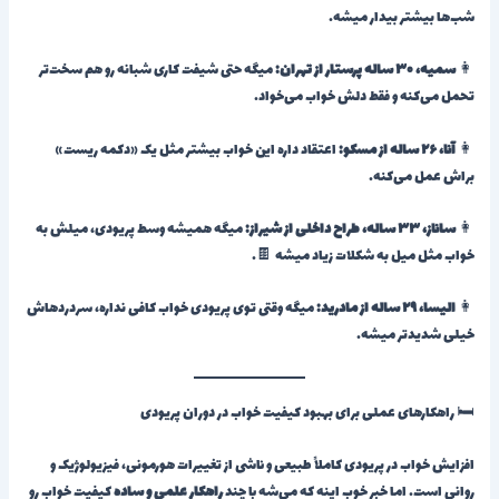
شب‌ها بیشتر بیدار میشه.
👩
سمیه، ۳۰ ساله پرستار از تهران:
میگه حتی شیفت کاری شبانه رو هم سخت‌تر
تحمل می‌کنه و فقط دلش خواب می‌خواد.
👩
آنا، ۲۶ ساله از مسکو:
اعتقاد داره این خواب بیشتر مثل یک «دکمه ریست»
براش عمل می‌کنه.
👩
ساناز، ۳۳ ساله، طراح داخلی از شیراز:
میگه همیشه وسط پریودی، میلش به
خواب مثل میل به شکلات زیاد میشه 🍫.
👩
الیسا، ۲۹ ساله از مادرید:
میگه وقتی توی پریودی خواب کافی نداره، سردردهاش
خیلی شدیدتر میشه.
🛏️ راهکارهای عملی برای بهبود کیفیت خواب در دوران پریودی
افزایش خواب در پریودی کاملاً طبیعی و ناشی از تغییرات هورمونی، فیزیولوژیک و
روانی است. اما خبر خوب اینه که می‌شه با چند
راهکار علمی و ساده
کیفیت خواب رو