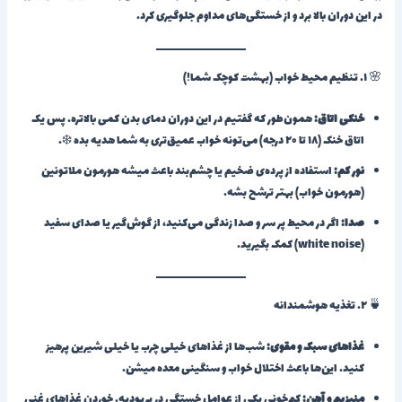
در این دوران بالا برد و از خستگی‌های مداوم جلوگیری کرد.
🌸 ۱. تنظیم محیط خواب (بهشت کوچک شما!)
خنکی اتاق:
همون‌طور که گفتیم در این دوران دمای بدن کمی بالاتره. پس یک
اتاق خنک (۱۸ تا ۲۰ درجه) می‌تونه خواب عمیق‌تری به شما هدیه بده ❄️.
نور کم:
استفاده از پرده‌ی ضخیم یا چشم‌بند باعث میشه هورمون ملاتونین
(هورمون خواب) بهتر ترشح بشه.
صدا:
اگر در محیط پر سر و صدا زندگی می‌کنید، از گوش‌گیر یا صدای سفید
(white noise) کمک بگیرید.
🍵 ۲. تغذیه هوشمندانه
غذاهای سبک و مقوی:
شب‌ها از غذاهای خیلی چرب یا خیلی شیرین پرهیز
کنید. این‌ها باعث اختلال خواب و سنگینی معده میشن.
منیزیم و آهن:
کم‌خونی یکی از عوامل خستگی در پریودیه. خوردن غذاهای غنی