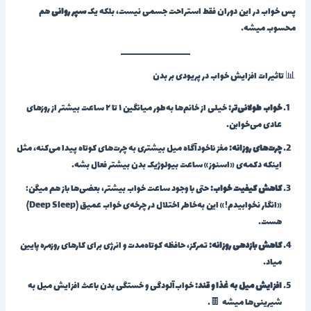
پس خواب در این دوران فقط استراحت جسمی نیست، بلکه یک
سپر روانی
هم
محسوب میشه.
📊 تاثیرات افزایش خواب در پریودی بر بدن
خواب طولانی‌تر:
خیلی از خانم‌ها به‌طور میانگین ۱ تا ۲ ساعت بیشتر از روزهای
عادی می‌خوابن.
چرت‌های روزانه:
مغز ناخودآگاه میل بیشتری به چرت‌های کوتاه پیدا می‌کنه، مثل
اینکه دکمه‌ی «اسنوز» ساعت بیولوژیک بدن بیشتر فعال بشه.
کاهش کیفیت خواب:
حتی با وجود ساعت خواب بیشتر، بعضی‌ها باز هم میگن:
«انگار نخوابیدم!» این به‌خاطر اختلال در چرخه‌ی خواب عمیق (Deep Sleep)
هست.
کاهش بازدهی روزانه:
تمرکز، حافظه کوتاه‌مدت و انرژی برای کارهای روزمره پایین
میاد.
افزایش میل به غذا و قند:
خواب‌آلودگی و خستگی بدن باعث افزایش میل به
شیرینی‌ها میشه 🍫.