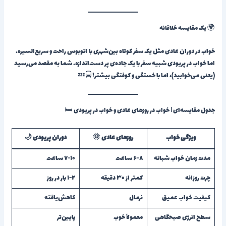
🌍 یک مقایسه خلاقانه
خواب در دوران عادی مثل یک سفر کوتاه بین‌شهری با اتوبوس راحت و سریع‌السیره.
اما خواب در پریودی شبیه سفر با یک جاده‌ی پر دست‌اندازه. شما به مقصد می‌رسید
(یعنی می‌خوابید)، اما با خستگی و کوفتگی بیشتر! 🚍💤
جدول مقایسه‌ای | خواب در روزهای عادی و خواب در پریودی 🛏️
ویژگی خواب
روزهای عادی 🌞
دوران پریودی 🌙
مدت زمان خواب شبانه
۶-۸ ساعت
۷-۱۰ ساعت
چرت روزانه
کمتر از ۳۰ دقیقه
۱-۲ بار در روز
کیفیت خواب عمیق
نرمال
کاهش‌یافته
سطح انرژی صبحگاهی
معمولاً خوب
پایین‌تر