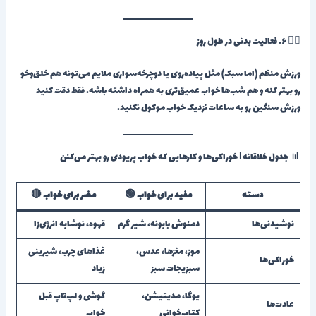
🏃‍♀️ ۶. فعالیت بدنی در طول روز
ورزش منظم (اما سبک) مثل پیاده‌روی یا دوچرخه‌سواری ملایم می‌تونه هم خلق‌وخو
رو بهتر کنه و هم شب‌ها خواب عمیق‌تری به همراه داشته باشه. فقط دقت کنید
ورزش سنگین رو به ساعات نزدیک خواب موکول نکنید.
📊 جدول خلاقانه | خوراکی‌ها و کارهایی که خواب پریودی رو بهتر می‌کنن
دسته
مفید برای خواب 🟢
مضر برای خواب 🔴
نوشیدنی‌ها
دمنوش بابونه، شیر گرم
قهوه، نوشابه انرژی‌زا
موز، مغزها، عدس،
غذاهای چرب، شیرینی
خوراکی‌ها
سبزیجات سبز
زیاد
یوگا، مدیتیشن،
گوشی و لپ‌تاپ قبل
عادت‌ها
کتاب‌خوانی
خواب