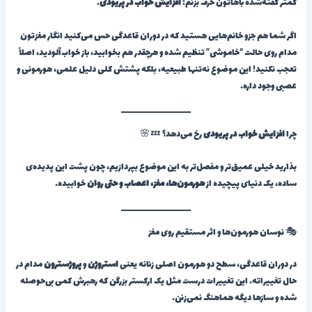
کمتر گفته‌شده باهاتون حرف بزنم:
افزایش خواب در پریودی
.
اگر شما هم جزو خانم‌هایی هستید که در دوران قاعدگی حس می‌کنید انگار مغزتون
مدام روی حالت “خاموشی” تنظیم شده و هرچقدر هم بخوابید، باز خواب‌آلودید، اصلاً
تعجب نکنید! این موضوع نه‌تنها طبیعیه، بلکه پشتش کلی دلیل علمی، هورمونی و
عصبی وجود داره.
چرا
افزایش خواب در پریودی
رخ می‌دهد؟ 💤🌸
بذارید خیلی عمیق‌تر و مفصل‌تر به این موضوع بپردازیم، چون پشت این پدیده‌ی
ساده، یک دنیای پیچیده از
هورمون‌ها، مغز، اعصاب و حتی روان
خوابیده.
🎭 نوسان هورمون‌ها و اثر مستقیم روی مغز
در دوران قاعدگی، سطح دو هورمون اصلی زنانه یعنی
استروژن
و
پروژسترون
مدام در
حال تغییراته. این تغییرات درست مثل یک ارکستر بزرگن که رهبرش کمی بی‌حوصله
شده و سازها دیگه هماهنگ نمی‌زنن.