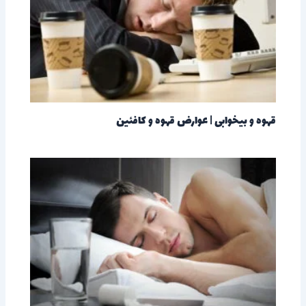
قهوه و بیخوابی | عوارض قهوه و کافئین