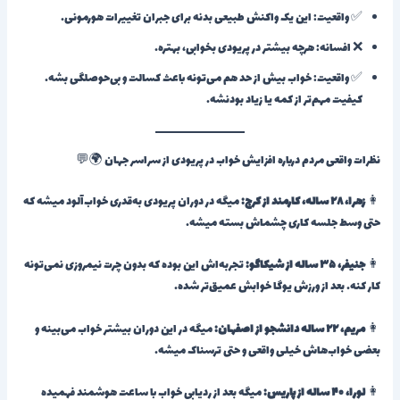
✅ واقعیت: این یک واکنش طبیعی بدنه برای جبران تغییرات هورمونی.
❌ افسانه: هرچه بیشتر در پریودی بخوابی، بهتره.
✅ واقعیت: خواب بیش از حد هم می‌تونه باعث کسالت و بی‌حوصلگی بشه.
کیفیت مهم‌تر از کمه یا زیاد بودنشه.
نظرات واقعی مردم درباره افزایش خواب در پریودی از سراسر جهان 🌍💬
👩
زهرا، ۲۸ ساله، کارمند از کرج:
میگه در دوران پریودی به‌قدری خواب‌آلود میشه که
حتی وسط جلسه کاری چشماش بسته میشه.
👩
جنیفر، ۳۵ ساله از شیکاگو:
تجربه‌اش این بوده که بدون چرت نیمروزی نمی‌تونه
کار کنه. بعد از ورزش یوگا خوابش عمیق‌تر شده.
👩
مریم، ۲۲ ساله دانشجو از اصفهان:
میگه در این دوران بیشتر خواب می‌بینه و
بعضی خواب‌هاش خیلی واقعی و حتی ترسناک میشه.
👩
لورا، ۴۰ ساله از پاریس:
میگه بعد از ردیابی خواب با ساعت هوشمند فهمیده