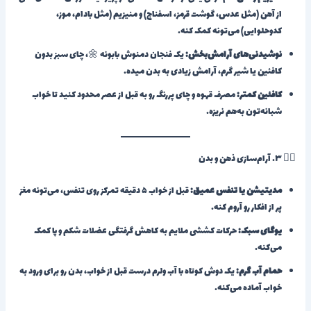
از آهن (مثل عدس، گوشت قرمز، اسفناج) و منیزیم (مثل بادام، موز،
کدوحلوایی) می‌تونه کمک کنه.
نوشیدنی‌های آرامش‌بخش:
یک فنجان دمنوش بابونه 🌼، چای سبز بدون
کافئین یا شیر گرم، آرامش زیادی به بدن میده.
کافئین کمتر:
مصرف قهوه و چای پررنگ رو به قبل از عصر محدود کنید تا خواب
شبانه‌تون به‌هم نریزه.
🧘‍♀️ ۳. آرام‌سازی ذهن و بدن
مدیتیشن یا تنفس عمیق:
قبل از خواب ۵ دقیقه تمرکز روی تنفس، می‌تونه مغز
پر از افکار رو آروم کنه.
یوگای سبک:
حرکات کششی ملایم به کاهش گرفتگی عضلات شکم و پا کمک
می‌کنه.
حمام آب گرم:
یک دوش کوتاه با آب ولرم درست قبل از خواب، بدن رو برای ورود به
خواب آماده می‌کنه.