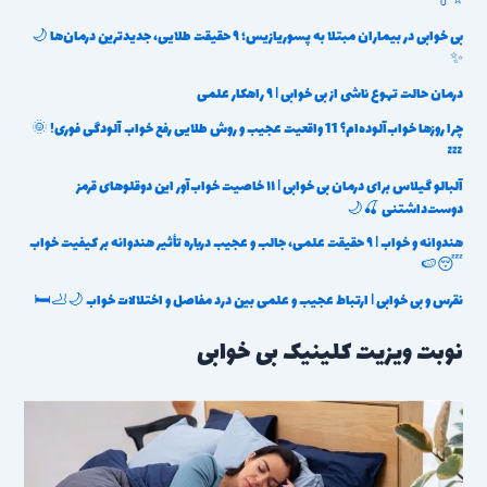
⭐💊
بی خوابی در بیماران مبتلا به پسوریازیس؛ ۹ حقیقت طلایی، جدیدترین درمان‌ها 🌙
✨
درمان حالت تهوع ناشی از بی خوابی | ۹ راهکار علمی
چرا روزها خواب‌آلوده‌ام؟ 11 واقعیت عجیب و روش طلایی رفع خواب آلودگی فوری! 🌞
💤
آلبالو گیلاس برای درمان بی خوابی | ۱۱ خاصیت خواب‌آور این دوقلوهای قرمز
دوست‌داشتنی 🍒🌙
هندوانه و خواب | ۹ حقیقت علمی، جالب و عجیب درباره تأثیر هندوانه بر کیفیت خواب
😴🍉
نقرس و بی خوابی | ارتباط عجیب و علمی بین درد مفاصل و اختلالات خواب 🌙🦶🛏️
نوبت ویزیت کلینیک بی خوابی