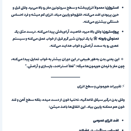
استروژن:
معمولاً انرژی‌بخشه و سطح سروتونین مغز رو بالا می‌بره. وقتی قبل و
حین پریودی افت می‌کنه، خلق‌وخو پایین میاد، انرژی کم میشه و فرد احساس
خستگی بیشتری می‌کنه.
پروژسترون:
وقتی بالا میره، خاصیت آرام‌بخش پیدا می‌کنه. درست مثل یک
دمنوش بابونه 🌼
یا یک لیوان شیر گرم قبل از خواب عمل می‌کنه و سیستم
عصبی رو به سمت آرامش و خواب هدایت می‌کنه.
🔹 این یعنی بدن به‌طور طبیعی در این دوران بیشتر به خواب تمایل پیدا می‌کنه،
چون مغز با فرمان هورمون‌ها میگه: “فعلاً استراحت، بازسازی و آرامش.”
⚡ تغییرات هورمونی و سطح انرژی
وقتی بدن درگیر سیکل قاعدگیه، نه‌تنها خون از دست میده، بلکه سطح آهن و قند
خون هم ممکنه پایین بیاد. این اتفاق‌ها باعث میشن:
افت انرژی عمومی
احساس سنگینی در عضلات