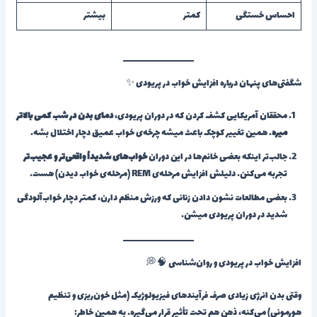
احساس خستگی
کمتر
بیشتر
شگفتی‌های پنهان درباره افزایش خواب در پریودی ✨
محققان آمریکایی کشف کردن که در دوران پریودی،
دمای بدن در شب کمی بالاتر
میره
. همین تغییر کوچک باعث میشه چرخه‌ی خواب عمیق دچار اختلال بشه.
جالب‌تر اینکه بعضی خانم‌ها در این دوران
خواب‌های شدیداً واقعی‌تر و عجیب‌تر
تجربه می‌کنن. دلیلش افزایش مرحله‌ی REM (مرحله‌ی خواب دیدن) هست.
بعضی مطالعات نشون دادن زنانی که ورزش منظم دارن، کمتر دچار خواب‌آلودگی
شدید در دوران پریودی میشن.
افزایش خواب در پریودی و روان‌شناسی 🧠💭
وقتی بدن انرژی زیادی صرف فرآیندهای فیزیولوژیک (مثل خون‌ریزی و تنظیم
هورمونی) می‌کنه، ذهن هم تحت تأثیر قرار می‌گیره. به همین خاطر: