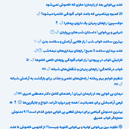
علت بی‌خوابی بعد از زایمان؛ مغزی که خاموش نمی‌شود
21 کمبود ویتامینی که باعث خواب آلودگی خانمها میشود؟ 🌙
دوکسپین؛ رازهای پنهان یک داروی پرماجرا 🌙💊
تنهایی و بی‌خوابی | داستان شب‌های بی‌پایان 🌙🕛
بهترین ساعت خواب شب | راز طلایی آرامش و سلامت بدن 🌙✨
علت بیداری ساعت 3 صبح | رازهای بیداری‌های نیمه‌شب 🕒🌙
افزایش خواب در پریودی | راز خواب‌آلودگی روزهای خاص خانم‌ها 🌙💫
خواب در قاعدگی؛ رازهای پنهان و شگفتی‌های شبانه 🌙💤
تنظیم خوابم بهم ریخته | راه‌حل‌های علمی و جذاب برای بازگشت به آرامش شبانه
🌙💤
درمان بی خوابی بعد از زایمان تهران | راهنمای کامل دکتر مصطفی امیری 💤🌙
قرص آرامبخش برای عصبانیت | همه چیز درباره اثرات، انواع و جایگزین‌ها 😌💊🔥
بهترین دمنوش گیاهی برای درمان قطعی بی خوابی مزمن کدام است؟ | ۹ دمنوش
معجزه‌گر خواب عمیق
🔴 تفاوت بین بی‌خوابی اولیه و بی‌خوابی ثانویه چیست؟ | از کابوس خاموش تا علت