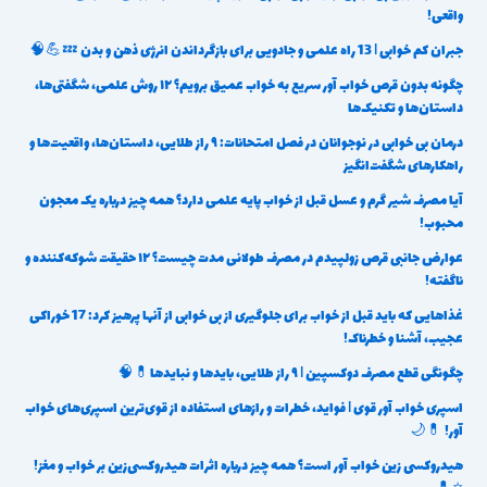
واقعی!
جبران کم خوابی | 13 راه علمی و جادویی برای بازگرداندن انرژی ذهن و بدن 💤💪🧠
چگونه بدون قرص خواب آور سریع به خواب عمیق برویم؟ ۱۲ روش علمی، شگفتی‌ها،
داستان‌ها و تکنیک‌ها
درمان بی خوابی در نوجوانان در فصل امتحانات: ۹ راز طلایی، داستان‌ها، واقعیت‌ها و
راهکارهای شگفت‌انگیز
آیا مصرف شیر گرم و عسل قبل از خواب پایه علمی دارد؟ همه چیز درباره یک معجون
محبوب!
عوارض جانبی قرص زولپیدم در مصرف طولانی مدت چیست؟ ۱۲ حقیقت شوکه‌کننده و
ناگفته!
غذاهایی که باید قبل از خواب برای جلوگیری از بی خوابی از آنها پرهیز کرد: 17 خوراکی
عجیب، آشنا و خطرناک!
چگونگی قطع مصرف دوکسپین | ۹ راز طلایی، بایدها و نبایدها💊🧠
اسپری خواب آور قوی | فواید، خطرات و رازهای استفاده از قوی‌ترین اسپری‌های خواب
آور! 💊🌙
هیدروکسی زین خواب آور است؟ همه چیز درباره اثرات هیدروکسی‌زین بر خواب و مغز!