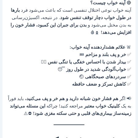
🔴
آپنه خواب چیست؟
آپنه خواب نوعی اختلال تنفسی است که باعث می‌شود فرد
بارها
در طول خواب دچار توقف تنفس شود
. در نتیجه، اکسیژن‌رسانی
به بدن مختل می‌شود و
بدن برای جبران این کمبود، فشار خون را
افزایش می‌دهد!
⏫🩸
🚨
علائم هشداردهنده آپنه خواب:
✅
خر و پف بلند و مزاحم
💤
✅
بیدار شدن با احساس خفگی یا تنگی نفس
😵‍💫
✅
خواب‌آلودگی شدید در طول روز
😴
✅
سردردهای صبحگاهی
🤕
✅
کاهش تمرکز و ضعف حافظه
📢 اگر
هم فشار خون شبانه دارید و هم خر و پف می‌کنید،
باید فوراً
به یک
کلینیک خواب معتبر
مراجعه کنید! چراکه
این مسئله می‌تواند
زمینه‌ساز بیماری‌های قلبی و حتی سکته مغزی شود!
⛔⚠️