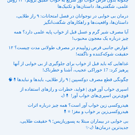
علمی، شگفتی‌ها، داستان‌ها و تکنیک‌ها
درمان بی خوابی در نوجوانان در فصل امتحانات: ۹ راز طلایی،
داستان‌ها، واقعیت‌ها و راهکارهای شگفت‌انگیز
آیا مصرف شیر گرم و عسل قبل از خواب پایه علمی دارد؟ همه
چیز درباره یک معجون محبوب!
عوارض جانبی قرص زولپیدم در مصرف طولانی مدت چیست؟ ۱۲
حقیقت شوکه‌کننده و ناگفته!
غذاهایی که باید قبل از خواب برای جلوگیری از بی خوابی از آنها
پرهیز کرد: 17 خوراکی عجیب، آشنا و خطرناک!
چگونگی قطع مصرف دوکسپین | ۹ راز طلایی، بایدها و نبایدها💊🧠
اسپری خواب آور قوی | فواید، خطرات و رازهای استفاده از
قوی‌ترین اسپری‌های خواب آور! 💊🌙
هیدروکسی زین خواب آور است؟ همه چیز درباره اثرات
هیدروکسی‌زین بر خواب و مغز! ⭐💊
بی خوابی در بیماران مبتلا به پسوریازیس؛ ۹ حقیقت طلایی،
جدیدترین درمان‌ها 🌙✨