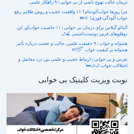
درمان حالت تهوع ناشی از بی خوابی | ۹ راهکار علمی
چرا روزها خواب‌آلوده‌ام؟ 11 واقعیت عجیب و روش طلایی رفع
خواب آلودگی فوری! 🌞💤
آلبالو گیلاس برای درمان بی خوابی | ۱۱ خاصیت خواب‌آور این
دوقلوهای قرمز دوست‌داشتنی 🍒🌙
هندوانه و خواب | ۹ حقیقت علمی، جالب و عجیب درباره تأثیر
هندوانه بر کیفیت خواب 😴🍉
نقرس و بی خوابی | ارتباط عجیب و علمی بین درد مفاصل و
اختلالات خواب 🌙🦶🛏️
نوبت ویزیت کلینیک بی خوابی