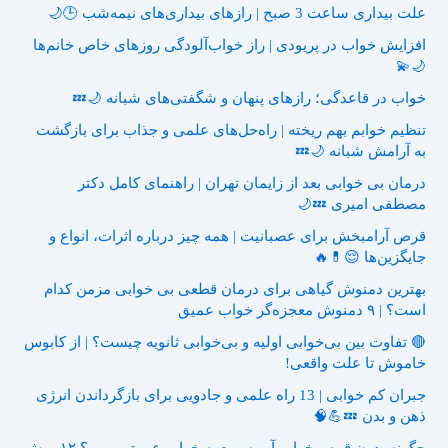
علت بیداری ساعت 3 صبح | رازهای بیداری‌های نیمه‌شب 🕒🌙
افزایش خواب در پریودی | راز خواب‌آلودگی روزهای خاص خانم‌ها
🌙💫
خواب در قاعدگی؛ رازهای پنهان و شگفتی‌های شبانه 🌙💤
تنظیم خوابم بهم ریخته | راه‌حل‌های علمی و جذاب برای بازگشت
به آرامش شبانه 🌙💤
درمان بی خوابی بعد از زایمان تهران | راهنمای کامل دکتر
مصطفی امیری 💤🌙
قرص آرامبخش برای عصبانیت | همه چیز درباره اثرات، انواع و
جایگزین‌ها 😌💊🔥
بهترین دمنوش گیاهی برای درمان قطعی بی خوابی مزمن کدام
است؟ | ۹ دمنوش معجزه‌گر خواب عمیق
🔴 تفاوت بین بی‌خوابی اولیه و بی‌خوابی ثانویه چیست؟ | از کابوس
خاموش تا علت واقعی!
جبران کم خوابی | 13 راه علمی و جادویی برای بازگرداندن انرژی
ذهن و بدن 💤💪🧠
چگونه بدون قرص خواب آور سریع به خواب عمیق برویم؟ ۱۲ روش