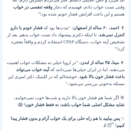
وقتی تست خواب دادم، فهمیدم که دچار
وقفه تنفسی در خواب
هستم و این باعث افزایش فشار خونم شده بود!”
👴
احمد، ۶۰ ساله از اصفهان:
“مدت‌ها بود که
فشار خونم با دارو
کنترل نمی‌شد
، تا اینکه دکترم پیشنهاد داد تست خواب بدهم. بعد از
تشخیص آپنه خواب، دستگاه CPAP استفاده کردم و واقعاً معجزه
کرد!”
👩
مینا، ۴۵ ساله از لندن:
“در اروپا خیلی به مشکلات خواب اهمیت
می‌دهند، اما در ایران خیلی‌ها نمی‌دانند که
آپنه خواب می‌تواند
باعث فشار خون بالا شود
. خوشحالم که در کلینیک دکتر امیری این
مسئله به‌خوبی بررسی می‌شود.”
🎯 اگر شما هم فشار خون بالا دارید و شب‌ها خوب نمی‌خوابید،
شاید مشکل اصلی شما خواب باشد، نه فقط فشار خون!
😱
✨
پس بیایید با هم راه حلی برای یک خواب آرام و بدون فشار پیدا
کنیم!
😴🔬