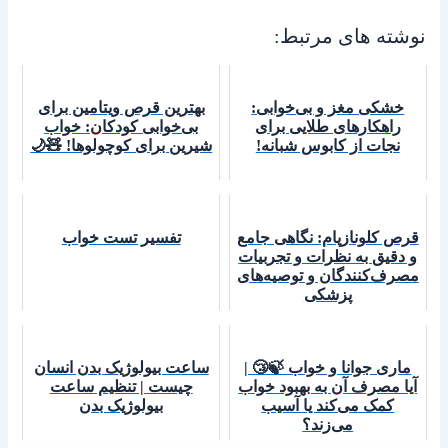
نوشته های مرتبط:
خشکی مغز و بی‌خوابی:
بهترین قرص ویتامین برای
راهکارهای طلایی برای
بی‌خوابی کودکان: خواب
نجات از کابوس شبانه!
شیرین برای کوچولوها! 🧸🌙
قرص کلونازپام: نگاهی جامع
تفسیر تست خواب
و دقیق به نظرات و تجربیات
مصرف‌کنندگان و توصیه‌های
پزشکی
ماری جوانا و خواب 🍃😴 |
ساعت بیولوژیک بدن انسان
آیا مصرف آن به بهبود خواب
چیست | تنظیم ساعت
کمک می‌کند یا آسیب
بیولوژیک بدن
می‌زند؟