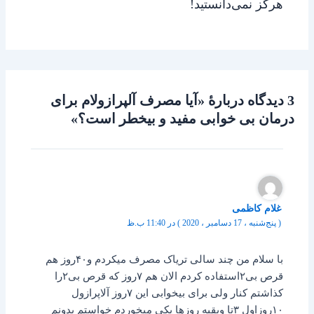
هرگز نمی‌دانستید!
3 دیدگاه دربارهٔ «آیا مصرف آلپرازولام برای
درمان بی خوابی مفید و بیخطر است؟»
غلام کاظمی
( پنج‌شنبه ، 17 دسامبر ، 2020 ) در 11:40 ب.ظ
با سلام من چند سالی تریاک مصرف میکردم و۴۰روز هم
قرص بی۲استفاده کردم الان هم ۷روز که قرص بی۲را
کذاشتم کنار ولی برای بیخوابی این ۷روز آلاپرازول
۱۰روزاول ۳تا وبقیه روزها یکی میخوردم خواستم بدونم