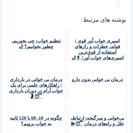
نوشته های مرتبط:
اسپری خواب آور قوی |
تنظیم خواب: چی بخوریم،
فواید، خطرات و رازهای
چطور بخوابیم؟ 🌙
استفاده از قوی‌ترین
اسپری‌های خواب آور! 💊🌙
درمان بی خوابی بدون دارو
درمان بی خوابی در بارداری
| راهکارهای علمی برای یک
خواب آرام در دوران بارداری
😴🤰
بی‌خوابی و سرگیجه: ارتباط،
چگونه در 10، 60 یا 120 ثانیه
علل و راه‌های درمان 😴💫
به خواب برویم؟