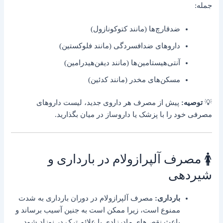
جمله:
ضدقارچ‌ها (مانند کتوکونازول)
داروهای ضدافسردگی (مانند فلوکستین)
آنتی‌هیستامین‌ها (مانند دیفن‌هیدرامین)
مسکن‌های مخدر (مانند کدئین)
💡
توصیه:
پیش از مصرف هر داروی جدید، لیست داروهای
مصرفی خود را با پزشک یا داروساز در میان بگذارید.
🚺 مصرف آلپرازولام در بارداری و
شیردهی
بارداری:
مصرف آلپرازولام در دوران بارداری به شدت
ممنوع است، زیرا ممکن است به جنین آسیب برساند و
باعث نقص‌های مادرزادی یا علائم ترک در نوزاد شود.