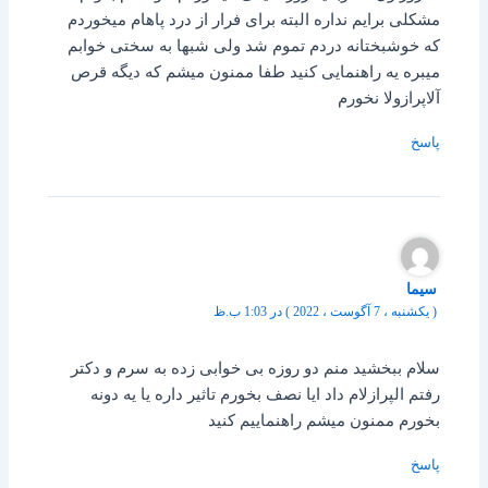
مشکلی برایم نداره البته برای فرار از درد پاهام میخوردم
که خوشبختانه دردم تموم شد ولی شبها به سختی خوابم
میبره یه راهنمایی کنید طفا ممنون میشم که دیگه قرص
آلاپرازولا نخورم
پاسخ
سیما
( یکشنبه ، 7 آگوست ، 2022 ) در 1:03 ب.ظ
سلام ببخشید منم دو روزه بی خوابی زده به سرم و دکتر
رفتم الپرازلام داد ایا نصف بخورم تاثیر داره یا یه دونه
بخورم ممنون میشم راهنماییم کنید
پاسخ