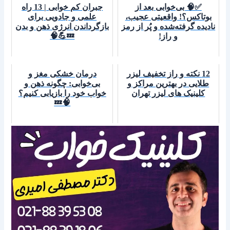
✅🧠 بی‌خوابی بعد از
جبران کم خوابی | 13 راه
بوتاکس؟! واقعیتی عجیب،
علمی و جادویی برای
نادیده گرفته‌شده و پُر از رمز
بازگرداندن انرژی ذهن و بدن
💤💪🧠
و راز!
12 نکته و راز تخفیف لیزر
درمان خشکی مغز و
طلایی در بهترین مراکز و
بی‌خوابی: چگونه ذهن و
کلینیک های لیزر تهران
خواب خود را بازیابی کنیم؟
🧠💤