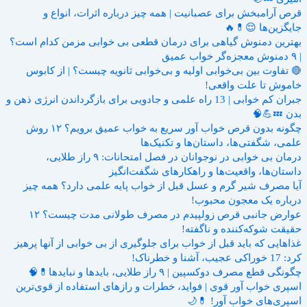
قرص آرامبخش برای عصبانیت | همه چیز درباره اثرات، انواع و
جایگزین‌ها 😌💊🔥
بهترین دمنوش گیاهی برای درمان قطعی بی خوابی مزمن کدام است؟
| ۹ دمنوش معجزه‌گر خواب عمیق
🔴 تفاوت بین بی‌خوابی اولیه و بی‌خوابی ثانویه چیست؟ | از کابوس
خاموش تا علت واقعی!
جبران کم خوابی | 13 راه علمی و جادویی برای بازگرداندن انرژی ذهن و
بدن 💤💪🧠
چگونه بدون قرص خواب آور سریع به خواب عمیق برویم؟ ۱۲ روش
علمی، شگفتی‌ها، داستان‌ها و تکنیک‌ها
درمان بی خوابی در نوجوانان در فصل امتحانات: ۹ راز طلایی،
داستان‌ها، واقعیت‌ها و راهکارهای شگفت‌انگیز
آیا مصرف شیر گرم و عسل قبل از خواب پایه علمی دارد؟ همه چیز
درباره یک معجون محبوب!
عوارض جانبی قرص زولپیدم در مصرف طولانی مدت چیست؟ ۱۲
حقیقت شوکه‌کننده و ناگفته!
غذاهایی که باید قبل از خواب برای جلوگیری از بی خوابی از آنها پرهیز
کرد: 17 خوراکی عجیب، آشنا و خطرناک!
چگونگی قطع مصرف دوکسپین | ۹ راز طلایی، بایدها و نبایدها💊🧠
اسپری خواب آور قوی | فواید، خطرات و رازهای استفاده از قوی‌ترین
اسپری‌های خواب آور! 💊🌙