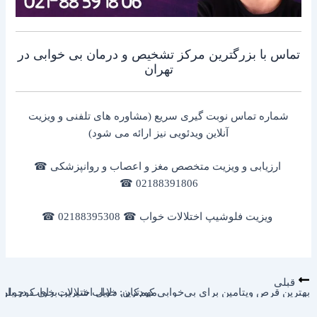
تماس با بزرگترین مرکز تشخیص و درمان بی خوابی در
تهران
شماره تماس نوبت گیری سریع (مشاوره های تلفنی و ویزیت
آنلاین ویدئویی نیز ارائه می شود)
ارزیابی و ویزیت متخصص مغز و اعصاب و روانپزشکی ☎
02188391806 ☎
ویزیت فلوشیپ اختلالات خواب ☎ 02188395308 ☎
قبلی
بهترین قرص ویتامین برای بی‌خوابی کودکان: خواب شیرین برای کوچولوها
مهم‌ترین دلایل اختلالات خواب در بار