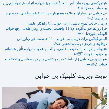
هیدروکسی زین خواب آور است؟ همه چیز درباره اثرات هیدروکسی‌زین
بر خواب و مغز! ⭐💊
بی خوابی در بیماران مبتلا به پسوریازیس؛ ۹ حقیقت طلایی، جدیدترین
درمان‌ها 🌙✨
درمان حالت تهوع ناشی از بی خوابی | ۹ راهکار علمی
چرا روزها خواب‌آلوده‌ام؟ 11 واقعیت عجیب و روش طلایی رفع خواب
آلودگی فوری! 🌞💤
آلبالو گیلاس برای درمان بی خوابی | ۱۱ خاصیت خواب‌آور این
دوقلوهای قرمز دوست‌داشتنی 🍒🌙
هندوانه و خواب | ۹ حقیقت علمی، جالب و عجیب درباره تأثیر هندوانه
بر کیفیت خواب 😴🍉
نقرس و بی خوابی | ارتباط عجیب و علمی بین درد مفاصل و اختلالات
خواب 🌙🦶🛏️
نوبت ویزیت کلینیک بی خوابی