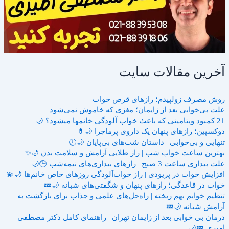
آخرین مقالات سایت
روش مصرف زولپیدم؛ رازهای قرص خواب
علت بی‌خوابی بعد از زایمان؛ مغزی که خاموش نمی‌شود
21 کمبود ویتامینی که باعث خواب آلودگی خانمها میشود؟ 🌙
دوکسپین؛ رازهای پنهان یک داروی پرماجرا 🌙💊
تنهایی و بی‌خوابی | داستان شب‌های بی‌پایان 🌙🕛
بهترین ساعت خواب شب | راز طلایی آرامش و سلامت بدن 🌙✨
علت بیداری ساعت 3 صبح | رازهای بیداری‌های نیمه‌شب 🕒🌙
افزایش خواب در پریودی | راز خواب‌آلودگی روزهای خاص خانم‌ها 🌙💫
خواب در قاعدگی؛ رازهای پنهان و شگفتی‌های شبانه 🌙💤
تنظیم خوابم بهم ریخته | راه‌حل‌های علمی و جذاب برای بازگشت به
آرامش شبانه 🌙💤
درمان بی خوابی بعد از زایمان تهران | راهنمای کامل دکتر مصطفی
امیری 💤🌙