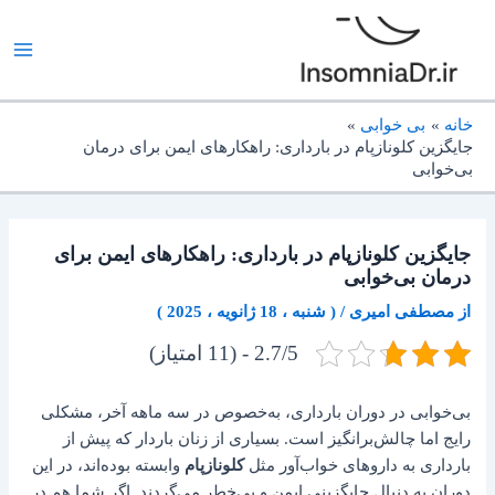
رش
ه
حتوا
خانه
بی خوابی
جایگزین کلونازپام در بارداری: راهکارهای ایمن برای درمان
بی‌خوابی
جایگزین کلونازپام در بارداری: راهکارهای ایمن برای
درمان بی‌خوابی
از
مصطفی امیری
/
( شنبه ، 18 ژانویه ، 2025 )
2.7/5 - (11 امتیاز)
بی‌خوابی در دوران بارداری، به‌خصوص در سه ماهه آخر، مشکلی
رایج اما چالش‌برانگیز است. بسیاری از زنان باردار که پیش از
بارداری به داروهای خواب‌آور مثل
کلونازپام
وابسته بوده‌اند، در این
دوران به دنبال جایگزینی ایمن و بی‌خطر می‌گردند. اگر شما هم در