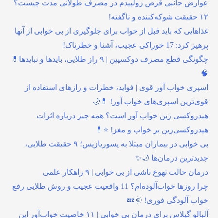
عوارض جانبی قرص زولپیدم در مصرف طولانی مدت چیست؟
۱۲ حقیقت شوکه‌کننده و ناگفته!
غذاهایی که باید قبل از خواب برای جلوگیری از بی خوابی از آنها
پرهیز کرد: 17 خوراکی عجیب، آشنا و خطرناک!
چگونگی قطع مصرف دوکسپین | ۹ راز طلایی، بایدها و نبایدها💊
🧠
اسپری خواب آور قوی | فواید، خطرات و رازهای استفاده از
قوی‌ترین اسپری‌های خواب آور! 💊🌙
هیدروکسی زین خواب آور است؟ همه چیز درباره اثرات
هیدروکسی‌زین بر خواب و مغز! ⭐💊
بی خوابی در بیماران مبتلا به پسوریازیس؛ ۹ حقیقت طلایی،
جدیدترین درمان‌ها 🌙✨
درمان حالت تهوع ناشی از بی خوابی | ۹ راهکار علمی
چرا روزها خواب‌آلوده‌ام؟ 11 واقعیت عجیب و روش طلایی رفع
خواب آلودگی فوری! 🌞💤
آلبالو گیلاس برای درمان بی خوابی | ۱۱ خاصیت خواب‌آور این