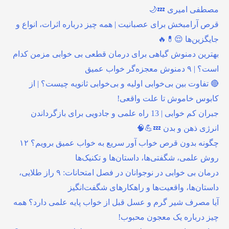
مصطفی امیری 💤🌙
قرص آرامبخش برای عصبانیت | همه چیز درباره اثرات، انواع و
جایگزین‌ها 😌💊🔥
بهترین دمنوش گیاهی برای درمان قطعی بی خوابی مزمن کدام
است؟ | ۹ دمنوش معجزه‌گر خواب عمیق
🔴 تفاوت بین بی‌خوابی اولیه و بی‌خوابی ثانویه چیست؟ | از
کابوس خاموش تا علت واقعی!
جبران کم خوابی | 13 راه علمی و جادویی برای بازگرداندن
انرژی ذهن و بدن 💤💪🧠
چگونه بدون قرص خواب آور سریع به خواب عمیق برویم؟ ۱۲
روش علمی، شگفتی‌ها، داستان‌ها و تکنیک‌ها
درمان بی خوابی در نوجوانان در فصل امتحانات: ۹ راز طلایی،
داستان‌ها، واقعیت‌ها و راهکارهای شگفت‌انگیز
آیا مصرف شیر گرم و عسل قبل از خواب پایه علمی دارد؟ همه
چیز درباره یک معجون محبوب!