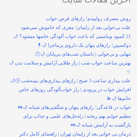
روش مصرف زولپیدم؛ رازهای قرص خواب
علت بی‌خوابی بعد از زایمان؛ مغزی که خاموش نمی‌شود
21 کمبود ویتامینی که باعث خواب آلودگی خانمها میشود؟ 🌙
دوکسپین؛ رازهای پنهان یک داروی پرماجرا 🌙💊
تنهایی و بی‌خوابی | داستان شب‌های بی‌پایان 🌙🕛
بهترین ساعت خواب شب | راز طلایی آرامش و سلامت بدن 🌙
✨
علت بیداری ساعت 3 صبح | رازهای بیداری‌های نیمه‌شب 🕒🌙
افزایش خواب در پریودی | راز خواب‌آلودگی روزهای خاص
خانم‌ها 🌙💫
خواب در قاعدگی؛ رازهای پنهان و شگفتی‌های شبانه 🌙💤
تنظیم خوابم بهم ریخته | راه‌حل‌های علمی و جذاب برای
بازگشت به آرامش شبانه 🌙💤
درمان بی خوابی بعد از زایمان تهران | راهنمای کامل دکتر