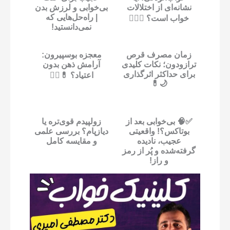
نشانه‌ای از اختلالات
بی‌خوابی و لرزش بدن
| راه‌حل‌هایی که
خواب است؟ 😵‍💫💤
نمی‌دانستید!
زمان مصرف قرص
معجزه بوسپیرون:
ترازودون؛ نکات کلیدی
آرامش ذهن بدون
برای حداکثر اثرگذاری
اعتیاد؟ 💊🧘‍♂️
🌙💊
✅🧠 بی‌خوابی بعد از
زولپیدم قوی‌تره یا
بوتاکس؟! واقعیتی
دیازپام؟ بررسی علمی
عجیب، نادیده
و مقایسه کامل
گرفته‌شده و پُر از رمز
و راز!