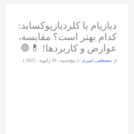
دیازپام یا کلردیازپوکساید:
کدام بهتر است؟ مقایسه،
عوارض و کاربردها! 💊🛑
از
مصطفی امیری
/
( پنج‌شنبه ، 30 ژانویه ، 2025 )