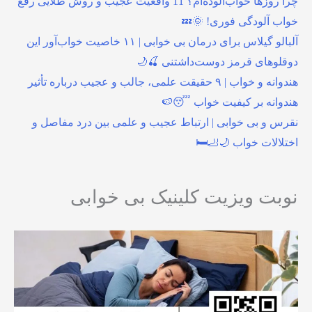
چرا روزها خواب‌آلوده‌ام؟ 11 واقعیت عجیب و روش طلایی رفع
خواب آلودگی فوری! 🌞💤
آلبالو گیلاس برای درمان بی خوابی | ۱۱ خاصیت خواب‌آور این
دوقلوهای قرمز دوست‌داشتنی 🍒🌙
هندوانه و خواب | ۹ حقیقت علمی، جالب و عجیب درباره تأثیر
هندوانه بر کیفیت خواب 😴🍉
نقرس و بی خوابی | ارتباط عجیب و علمی بین درد مفاصل و
اختلالات خواب 🌙🦶🛏️
نوبت ویزیت کلینیک بی خوابی