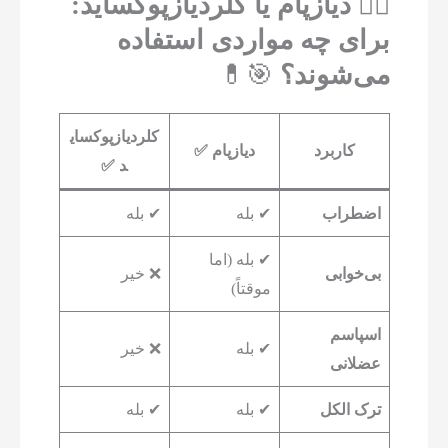
۲️⃣ دیازپام یا کلردیازپوکساید:
برای چه مواردی استفاده
می‌شوند؟
🎯💊
کلردیازپوکسای
کاربرد
دیازپام ✅
د ✅
اضطراب
✔ بله
✔ بله
✔ بله (اما
بی‌خوابی
❌ خیر
موقتاً)
اسپاسم
✔ بله
❌ خیر
عضلانی
ترک الکل
✔ بله
✔ بله