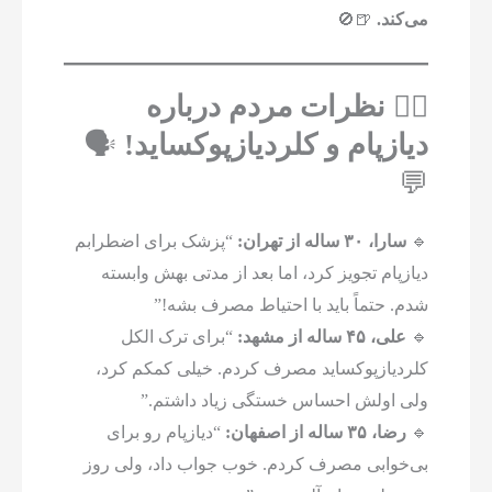
می‌کند.
🍺🚫
۷️⃣ نظرات مردم درباره
دیازپام و کلردیازپوکساید!
🗣️
💬
🔹
سارا، ۳۰ ساله از تهران:
“پزشک برای اضطرابم
دیازپام تجویز کرد، اما بعد از مدتی بهش وابسته
شدم. حتماً باید با احتیاط مصرف بشه!”
🔹
علی، ۴۵ ساله از مشهد:
“برای ترک الکل
کلردیازپوکساید مصرف کردم. خیلی کمکم کرد،
ولی اولش احساس خستگی زیاد داشتم.”
🔹
رضا، ۳۵ ساله از اصفهان:
“دیازپام رو برای
بی‌خوابی مصرف کردم. خوب جواب داد، ولی روز