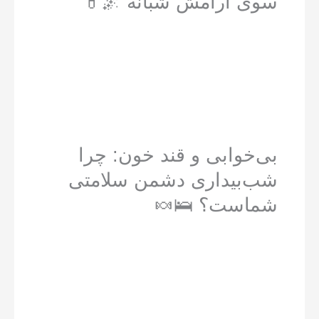
سوی آرامش شبانه 🌌💊
بی‌خوابی و قند خون: چرا
شب‌بیداری دشمن سلامتی
شماست؟ 🛌🍬