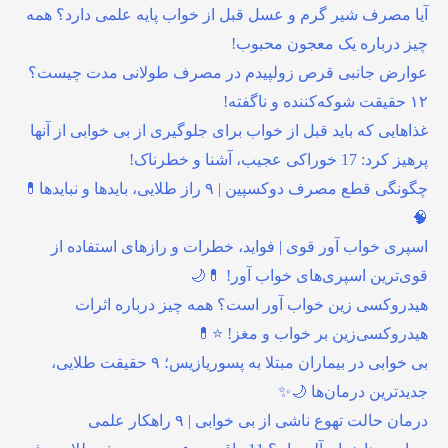
آیا مصرف شیر گرم و عسل قبل از خواب پایه علمی دارد؟ همه
چیز درباره یک معجون محبوب!
عوارض جانبی قرص زولپیدم در مصرف طولانی مدت چیست؟
۱۲ حقیقت شوکه‌کننده و ناگفته!
غذاهایی که باید قبل از خواب برای جلوگیری از بی خوابی از آنها
پرهیز کرد: 17 خوراکی عجیب، آشنا و خطرناک!
چگونگی قطع مصرف دوکسپین | ۹ راز طلایی، بایدها و نبایدها💊
🧠
اسپری خواب آور قوی | فواید، خطرات و رازهای استفاده از
قوی‌ترین اسپری‌های خواب آور! 💊🌙
هیدروکسی زین خواب آور است؟ همه چیز درباره اثرات
هیدروکسی‌زین بر خواب و مغز! ⭐💊
بی خوابی در بیماران مبتلا به پسوریازیس؛ ۹ حقیقت طلایی،
جدیدترین درمان‌ها 🌙✨
درمان حالت تهوع ناشی از بی خوابی | ۹ راهکار علمی