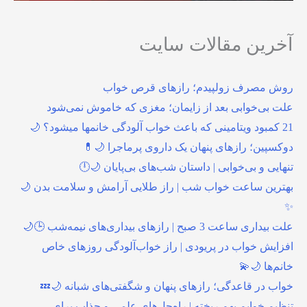
آخرین مقالات سایت
روش مصرف زولپیدم؛ رازهای قرص خواب
علت بی‌خوابی بعد از زایمان؛ مغزی که خاموش نمی‌شود
21 کمبود ویتامینی که باعث خواب آلودگی خانمها میشود؟ 🌙
دوکسپین؛ رازهای پنهان یک داروی پرماجرا 🌙💊
تنهایی و بی‌خوابی | داستان شب‌های بی‌پایان 🌙🕛
بهترین ساعت خواب شب | راز طلایی آرامش و سلامت بدن 🌙
✨
علت بیداری ساعت 3 صبح | رازهای بیداری‌های نیمه‌شب 🕒🌙
افزایش خواب در پریودی | راز خواب‌آلودگی روزهای خاص
خانم‌ها 🌙💫
خواب در قاعدگی؛ رازهای پنهان و شگفتی‌های شبانه 🌙💤
تنظیم خوابم بهم ریخته | راه‌حل‌های علمی و جذاب برای