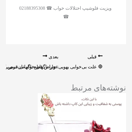
ویزیت فلوشیپ اختلالات خواب ☎ 02188395308
☎
قبلی
بعدی
🛑 علت بی‌خوابی یهویی: چرا ناگهان خواب‌تان نمی‌برد؟!
عوارض قطع ناگهانی قرص کلردیا
نوشته‌های مرتبط