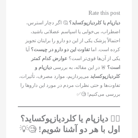
Rate this post
دیازپام یا کلردیازپوکساید؟
🤔 اگر دچار استرس،
اضطراب، بی‌خوابی یا اسپاسم عضلانی باشید،
احتمالاً پزشک یکی از این دو دارو را برایتان تجویز
کرده است. اما
تفاوت این دو دارو در چیست؟
آیا
یکی از آن‌ها قوی‌تر است؟
عوارض کدام کمتر
است؟
🚨 در این مقاله، به بررسی
دیازپام و
کلردیازپوکساید
می‌پردازیم، موارد مصرف، تأثیرات،
تفاوت‌ها و حتی نظرات مردم در مورد این داروها را
بررسی می‌کنیم! 🧐✅
۱️⃣ دیازپام یا کلردیازپوکساید؟
اول با هر دو آشنا شویم!
🧐💡