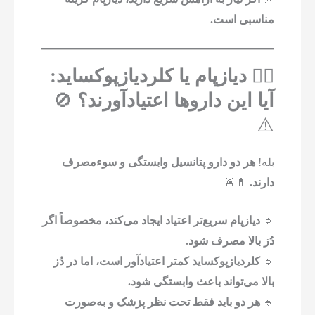
مناسبی است.
۵️⃣ دیازپام یا کلردیازپوکساید:
آیا این داروها اعتیادآورند؟
🚫
⚠️
بله!
هر دو دارو پتانسیل وابستگی و سوءمصرف
دارند.
💊🚨
🔹
دیازپام سریع‌تر اعتیاد ایجاد می‌کند، مخصوصاً اگر
دُز بالا مصرف شود.
🔹
کلردیازپوکساید کمتر اعتیادآور است، اما در دُز
بالا می‌تواند باعث وابستگی شود.
🔹
هر دو باید فقط تحت نظر پزشک و به‌صورت