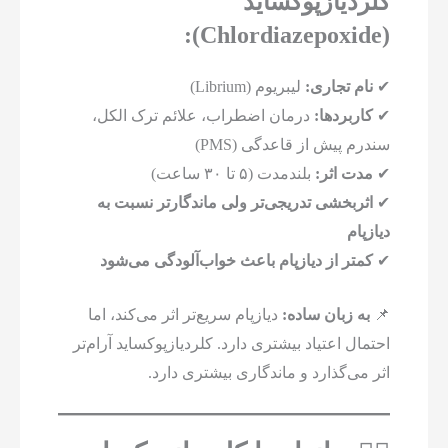
کلردیازپوکساید
(Chlordiazepoxide):
✔
نام تجاری:
لیبریوم (Librium)
✔
کاربردها:
درمان اضطراب، علائم ترک الکل،
سندرم پیش از قاعدگی (PMS)
✔
مدت اثر:
بلندمدت (۵ تا ۳۰ ساعت)
✔
اثربخشی تدریجی‌تر ولی ماندگارتر نسبت به
دیازپام
✔
کمتر از دیازپام باعث خواب‌آلودگی می‌شود
📌
به زبان ساده:
دیازپام سریع‌تر اثر می‌کند، اما
احتمال اعتیاد بیشتری دارد. کلردیازپوکساید آرام‌تر
اثر می‌گذارد و ماندگاری بیشتری دارد.