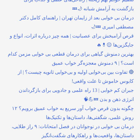
بازگشت به آرامش شبانه 🌙💤
درمان بی خوابی بعد از زایمان تهران | راهنمای کامل دکتر
مصطفی امیری 💤🌙
قرص آرامبخش برای عصبانیت | همه چیز درباره اثرات، انواع و
جایگزین‌ها 😌💊🔥
بهترین دمنوش گیاهی برای درمان قطعی بی خوابی مزمن کدام
است؟ | ۹ دمنوش معجزه‌گر خواب عمیق
🔴 تفاوت بین بی‌خوابی اولیه و بی‌خوابی ثانویه چیست؟ | از
کابوس خاموش تا علت واقعی!
جبران کم خوابی | 13 راه علمی و جادویی برای بازگرداندن
انرژی ذهن و بدن 💤💪🧠
چگونه بدون قرص خواب آور سریع به خواب عمیق برویم؟ ۱۲
روش علمی، شگفتی‌ها، داستان‌ها و تکنیک‌ها
درمان بی خوابی در نوجوانان در فصل امتحانات: ۹ راز طلایی،
داستان‌ها، واقعیت‌ها و راهکارهای شگفت‌انگیز