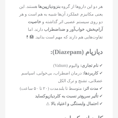
هر دو این داروها از گروه
بنزودیازپین‌ها
هستند. این
یعنی مکانیزم عملکرد آن‌ها شبیه به هم است و هر
دو روی سیستم عصبی اثر گذاشته و
خاصیت
آرام‌بخش، خواب‌آور و ضداضطراب
دارند. اما
تفاوت‌هایی هم دارند که مهم است بدانید. 🏥💊
دیازپام (Diazepam):
✔
نام تجاری:
والیوم (Valium)
✔
کاربردها:
درمان اضطراب، بی‌خوابی، اسپاسم
عضلانی، تشنج و ترک الکل
✔
مدت اثر:
متوسط تا بلندمدت (۲۰ تا ۵۰ ساعت)
✔
تأثیر سریع‌تر نسبت به کلردیازپوکساید
✔
احتمال وابستگی و اعتیاد بالا
⚠️