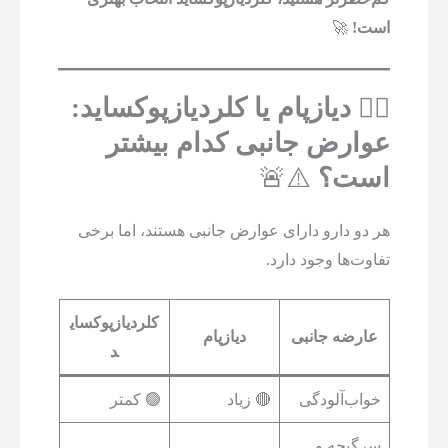
است!
🚀
۴️⃣ دیازپام یا کلردیازپوکساید:
عوارض جانبی کدام بیشتر
است؟
⚠️🚨
هر دو دارو دارای عوارض جانبی هستند، اما برخی
تفاوت‌ها وجود دارد.
کلردیازپوکسای
عارضه جانبی
دیازپام
د
خواب‌آلودگی
🔴 زیاد
🟢 کمتر
سرگیجه و