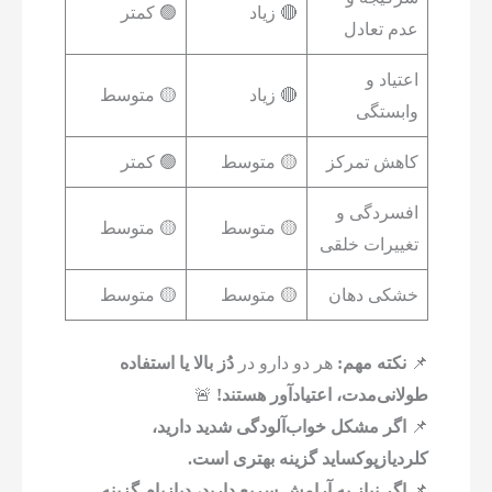
🔴 زیاد
🟢 کمتر
عدم تعادل
اعتیاد و
🔴 زیاد
🟡 متوسط
وابستگی
کاهش تمرکز
🟡 متوسط
🟢 کمتر
افسردگی و
🟡 متوسط
🟡 متوسط
تغییرات خلقی
خشکی دهان
🟡 متوسط
🟡 متوسط
📌
نکته مهم:
هر دو دارو در
دُز بالا یا استفاده
طولانی‌مدت، اعتیادآور هستند!
🚨
📌
اگر مشکل خواب‌آلودگی شدید دارید،
کلردیازپوکساید گزینه بهتری است.
📌
اگر نیاز به آرامش سریع دارید، دیازپام گزینه