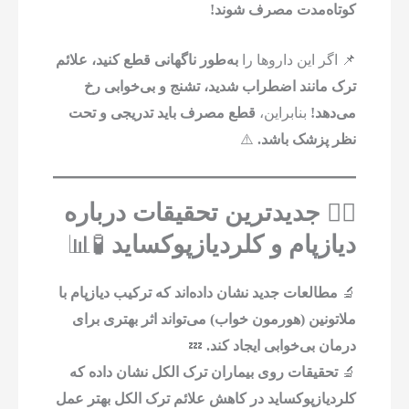
کوتاه‌مدت مصرف شوند!
📌 اگر این داروها را
به‌طور ناگهانی قطع کنید، علائم
ترک مانند اضطراب شدید، تشنج و بی‌خوابی رخ
می‌دهد!
بنابراین،
قطع مصرف باید تدریجی و تحت
نظر پزشک باشد.
⚠️
۶️⃣ جدیدترین تحقیقات درباره
دیازپام و کلردیازپوکساید
🧪📊
🔬
مطالعات جدید نشان داده‌اند که ترکیب دیازپام با
ملاتونین (هورمون خواب) می‌تواند اثر بهتری برای
درمان بی‌خوابی ایجاد کند.
💤
🔬
تحقیقات روی بیماران ترک الکل نشان داده که
کلردیازپوکساید در کاهش علائم ترک الکل بهتر عمل