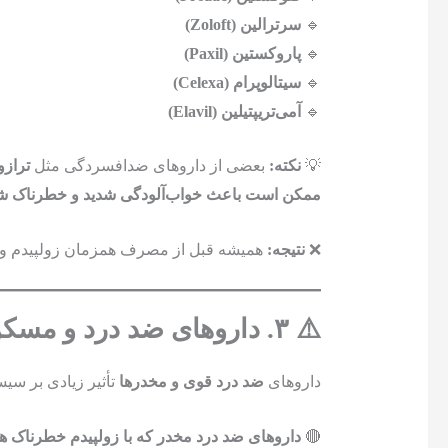
🔹
سرترالین (Zoloft)
🔹
پاروکستین (Paxil)
🔹
سیتالوپرام (Celexa)
🔹
آمی‌تریپتیلین (Elavil)
💡
نکته:
بعضی از داروهای ضدافسردگی مثل
ترازودون 
ممکن است باعث خواب‌آلودگی شدید و خطرناک شو
❌
نتیجه:
همیشه قبل از مصرف همزمان زولپیدم و 
⚠️ ۳. داروهای ضد درد و مسکن‌های مخدر 💀
داروهای
ضد درد قوی و مخدرها
تأثیر زیادی بر سیس
🔴
داروهای ضد درد مخدر که با زولپیدم خطرناک ه