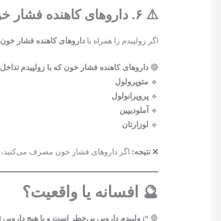
⚠️ ۶. داروهای کاهنده فشار خون 🩸
اگر زولپیدم را همراه با
داروهای کاهنده فشار خون
م
🔴
داروهای کاهنده فشار خون که با زولپیدم تداخل د
🔹
متوپرولول
🔹
پروپرانولول
🔹
آملودیپین
🔹
لوزارتان
❌
نتیجه:
اگر داروهای فشار خون مصرف می‌کنید،
🔮 افسانه یا واقعیت؟
🛑
“زولپیدم دارویی بی‌خطر است و با هیچ دارویی ت