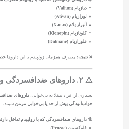
🔹
دیازپام (Valium)
🔹
لورازپام (Ativan)
🔹
آلپرازولام (Xanax)
🔹
کلونازپام (Klonopin)
🔹
فلورازپام (Dalmane)
❌
نتیجه:
مصرف همزمان زولپیدم با این داروها
خطر
⚠️ ۲. داروهای ضدافسردگی و ضداضطراب 😰
بسیاری از افراد مبتلا به بی‌خوابی،
داروهای ضداف
خواب‌آلودگی بیش از حد یا بی‌خوابی مزمن
شوند.
🔴
داروهای ضدافسردگی که با زولپیدم تداخل دارند
🔹
فلوکستین (Prozac)