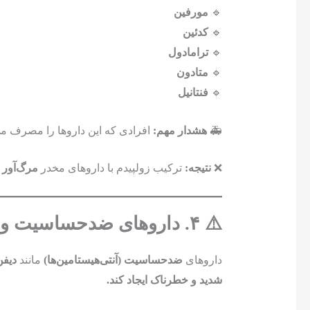
🔹
مورفین
🔹
کدئین
🔹
ترامادول
🔹
متادون
🔹
فنتانیل
🚑
هشدار مهم:
افرادی که این داروها را مصرف می‌
❌
نتیجه:
ترکیب زولپیدم با داروهای مخدر
مرگ‌آور 
⚠️ ۴. داروهای ضدحساسیت و آنتی‌هیستامین‌ها 🤧
داروهای
ضدحساسیت (آنتی‌هیستامین‌ها)
مانند
دیفن
شدید و خطرناک ایجاد کند.