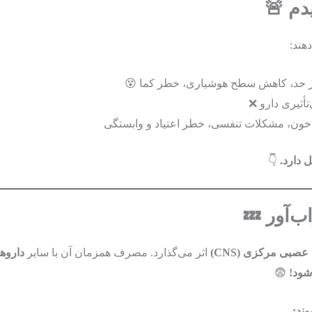
دم 🚨
هند:
 حد، کاهش سطح هوشیاری، خطر کما 😵
تأثیری دارو ❌
ون، مشکلات تنفسی، خطر اعتیاد و وابستگی
ل دارد.
👇
صبی مرکزی (CNS)
اثر می‌گذارد. مصرف همزمان آن با سایر
داروها
شود!
😨
ند: