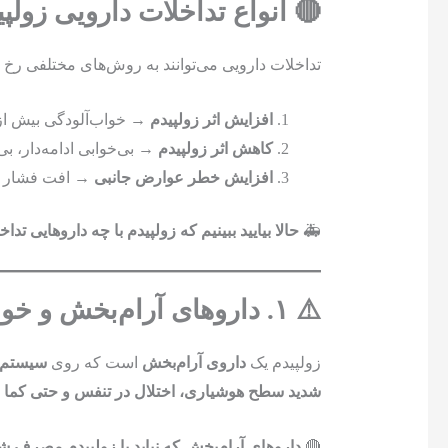
🔴 انواع تداخلات دارویی زولپی
تداخلات دارویی می‌توانند به روش‌های مختلفی رخ د
افزایش اثر زولپیدم
→ خواب‌آلودگی بیش از
کاهش اثر زولپیدم
→ بی‌خوابی ادامه‌دار، بی‌
افزایش خطر عوارض جانبی
→ افت فشار خ
🚑
حالا بیایید ببینیم که زولپیدم با چه داروهایی تداخ
⚠️ ۱. داروهای آرام‌بخش و خواب‌آور 💤
زولپیدم یک
داروی آرام‌بخش
است که روی
سیستم ع
شدید سطح هوشیاری، اختلال در تنفس و حتی کما 
🔴
داروهای آرام‌بخش که نباید با زولپیدم مصرف شو