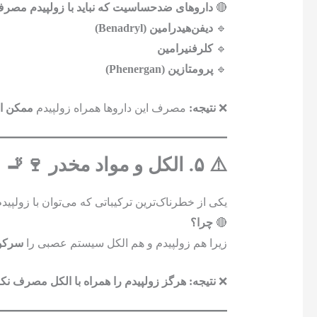
🔴
داروهای ضدحساسیت که نباید با زولپیدم مصرف
🔹
دیفن‌هیدرامین (Benadryl)
🔹
کلرفنیرامین
🔹
پرومتازین (Phenergan)
❌
نتیجه:
مصرف این داروها همراه زولپیدم
ممکن ا
⚠️ ۵. الکل و مواد مخدر 🍷🚬
یکی از خطرناک‌ترین ترکیباتی که می‌توان با زولپ
🔴
چرا؟
زیرا هم زولپیدم و هم الکل سیستم عصبی را
سرکوب
❌
نتیجه:
هرگز زولپیدم را همراه با الکل مصرف نکن