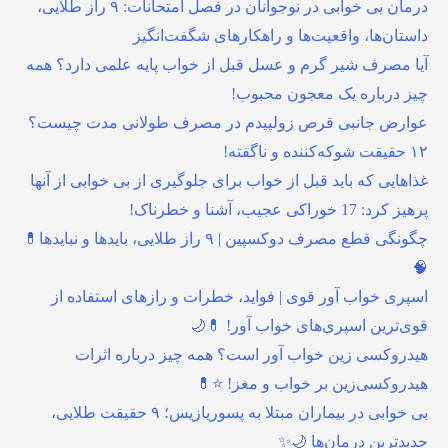
درمان بی خوابی در نوجوانان در فصل امتحانات: ۹ راز طلایی،
داستان‌ها، واقعیت‌ها و راهکارهای شگفت‌انگیز
آیا مصرف شیر گرم و عسل قبل از خواب پایه علمی دارد؟ همه
چیز درباره یک معجون محبوب!
عوارض جانبی قرص زولپیدم در مصرف طولانی مدت چیست؟
۱۲ حقیقت شوکه‌کننده و ناگفته!
غذاهایی که باید قبل از خواب برای جلوگیری از بی خوابی از آنها
پرهیز کرد: 17 خوراکی عجیب، آشنا و خطرناک!
چگونگی قطع مصرف دوکسپین | ۹ راز طلایی، بایدها و نبایدها💊
🧠
اسپری خواب آور قوی | فواید، خطرات و رازهای استفاده از
قوی‌ترین اسپری‌های خواب آور! 💊🌙
هیدروکسی زین خواب آور است؟ همه چیز درباره اثرات
هیدروکسی‌زین بر خواب و مغز! ⭐💊
بی خوابی در بیماران مبتلا به پسوریازیس؛ ۹ حقیقت طلایی،
جدیدترین درمان‌ها 🌙✨