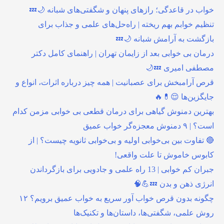
خواب در قاعدگی؛ رازهای پنهان و شگفتی‌های شبانه 🌙💤
تنظیم خوابم بهم ریخته | راه‌حل‌های علمی و جذاب برای
بازگشت به آرامش شبانه 🌙💤
درمان بی خوابی بعد از زایمان تهران | راهنمای کامل دکتر
مصطفی امیری 💤🌙
قرص آرامبخش برای عصبانیت | همه چیز درباره اثرات، انواع و
جایگزین‌ها 😌💊🔥
بهترین دمنوش گیاهی برای درمان قطعی بی خوابی مزمن کدام
است؟ | ۹ دمنوش معجزه‌گر خواب عمیق
🔴 تفاوت بین بی‌خوابی اولیه و بی‌خوابی ثانویه چیست؟ | از
کابوس خاموش تا علت واقعی!
جبران کم خوابی | 13 راه علمی و جادویی برای بازگرداندن
انرژی ذهن و بدن 💤💪🧠
چگونه بدون قرص خواب آور سریع به خواب عمیق برویم؟ ۱۲
روش علمی، شگفتی‌ها، داستان‌ها و تکنیک‌ها