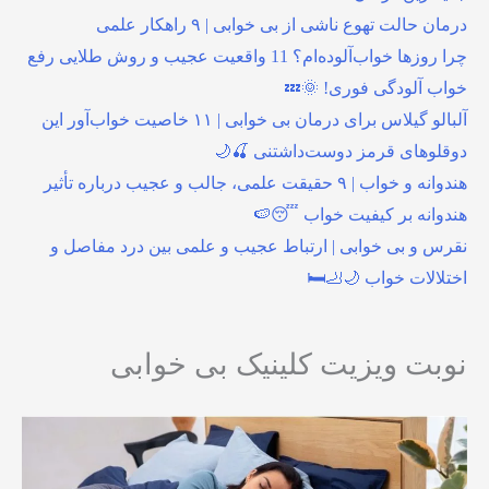
درمان حالت تهوع ناشی از بی خوابی | ۹ راهکار علمی
چرا روزها خواب‌آلوده‌ام؟ 11 واقعیت عجیب و روش طلایی رفع
خواب آلودگی فوری! 🌞💤
آلبالو گیلاس برای درمان بی خوابی | ۱۱ خاصیت خواب‌آور این
دوقلوهای قرمز دوست‌داشتنی 🍒🌙
هندوانه و خواب | ۹ حقیقت علمی، جالب و عجیب درباره تأثیر
هندوانه بر کیفیت خواب 😴🍉
نقرس و بی خوابی | ارتباط عجیب و علمی بین درد مفاصل و
اختلالات خواب 🌙🦶🛏️
نوبت ویزیت کلینیک بی خوابی