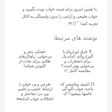
📞
همین امروز برای تست خواب نوبت بگیرید و
خواب طبیعی و آرامی را بدون وابستگی به الکل
تجربه کنید!
😴💙
نوشته های مرتبط:
💊 فرق لورازپام با
خشکی مغز و
آلپرازولام: کدام یک
بی‌خوابی: راهکارهای
برای اضطراب و
طلایی برای نجات از
بی‌خوابی بهتر است؟
کابوس شبانه!
مقایسه کامل ✅
21 کمبود ویتامینی که
نقرس و بی خوابی |
باعث خواب آلودگی
ارتباط عجیب و علمی
خانمها میشود؟ 🌙
بین درد مفاصل و
اختلالات خواب 🌙🦶🛏️