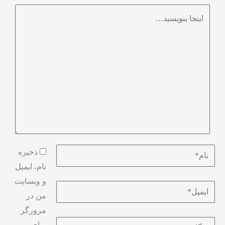
ذخیره
نام، ایمیل
و وبسایت
من در
مرورگر
برای