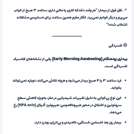
📌 نقل قول از بیمار: “هر وقت دغدغه کاری یا مالی دارم، ساعت ۳ صبح از خواب
می‌پرم و دیگر خوابم نمی‌برد. انگار مغزم همین ساعت برای حسابرسی مشکلات
انتخاب شده!”
🟢 افسردگی
بیداری زودهنگام (Early Morning Awakening)
یکی از نشانه‌های کلاسیک
افسردگی است.
فرد ساعت ۳ یا ۴ صبح بیدار می‌شود و هرچه تلاش می‌کند، دوباره نمی‌تواند
بخوابد.
این نوع بی‌خوابی به دلیل تغییرات شیمیایی در مغز، به‌ویژه کاهش سطح
سروتونین و اختلال در محور هیپوتالاموس-هیپوفیز-آدرنال (HPA axis) رخ
می‌دهد.
بیمار روز بعد احساس خستگی، ناامیدی و بی‌انرژی بودن دارد.