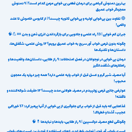
بهترین دمنوش گیاهی برای درمان قطعی بی خوابی مزمن کدام است؟ | ۹ دمنوش
معجزه‌گر خواب عمیق
🔴 تفاوت بین بی‌خوابی اولیه و بی‌خوابی ثانویه چیست؟ | از کابوس خاموش تا علت
واقعی!
جبران کم خوابی | 13 راه علمی و جادویی برای بازگرداندن انرژی ذهن و بدن 💤💪🧠
چگونه بدون قرص خواب آور سریع به خواب عمیق برویم؟ ۱۲ روش علمی، شگفتی‌ها،
داستان‌ها و تکنیک‌ها
درمان بی خوابی در نوجوانان در فصل امتحانات: ۹ راز طلایی، داستان‌ها، واقعیت‌ها و
راهکارهای شگفت‌انگیز
آیا مصرف شیر گرم و عسل قبل از خواب پایه علمی دارد؟ همه چیز درباره یک معجون
محبوب!
عوارض جانبی قرص زولپیدم در مصرف طولانی مدت چیست؟ ۱۲ حقیقت شوکه‌کننده و
ناگفته!
غذاهایی که باید قبل از خواب برای جلوگیری از بی خوابی از آنها پرهیز کرد: 17 خوراکی
عجیب، آشنا و خطرناک!
چگونگی قطع مصرف دوکسپین | ۹ راز طلایی، بایدها و نبایدها💊🧠
اسپری خواب آور قوی | فواید، خطرات و رازهای استفاده از قوی‌ترین اسپری‌های خواب