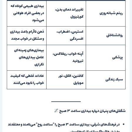
بیداری طبیعی کوتاه که
تغییرات دمای بدن،
ریتم شبانه‌روزی
در بعضی افراد طولانی
کورتیزول
می‌شود
استرس، اضطراب،
ذهن ناآرام باعث بیداری
روانشناختی
افسردگی
و مشکل در خواب مجدد
بیماری‌های زمینه‌ای
آپنه خواب، ریفلاکس،
پزشکی
عامل بیداری‌های
تیروئید
تکراری
کافئین، الکل، نور
عادات غلطی که کیفیت
سبک زندگی
موبایل
خواب را نابود می‌کنند
شگفتی‌های پنهان درباره بیداری ساعت ۳ صبح 🌌
در فرهنگ‌های شرقی، بیداری ساعت ۳ صبح را “ساعت روح” می‌نامند و معتقدند
بدن در حال پاک‌سازی انرژی‌هاست.