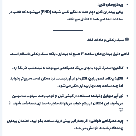
بیماری‌های قلبی:
برخی بیماران قلبی دچار حملات تنگی نفس شبانه (PND) می‌شوند که اغلب در
ساعات ابتدایی بامداد اتفاق می‌افتد.
🟠 سبک زندگی و عادات غلط
گاهی دلیل بیداری‌های ساعت ۳ صبح نه بیماری، بلکه سبک زندگی ناسالم است.
کافئین:
مصرف قهوه یا چای پررنگ عصرگاهی می‌تواند تا نیمه‌شب اثر بگذارد.
الکل:
برخلاف تصور رایج، الکل خواب‌آور نیست. فرد ممکن است سریع‌تر بخوابد
اما چند ساعت بعد دچار بیداری مکرر می‌شود.
نور آبی موبایل و تبلت:
استفاده از گوشی قبل از خواب باعث سرکوب ملاتونین
می‌شود. این اختلال در ریتم خواب می‌تواند منجر به بیداری نیمه‌شب شود. 📱
💡
چرت عصرگاهی طولانی:
اگر بعدازظهر بیش از یک ساعت بخوابید، احتمال بیداری
زودهنگام شبانه افزایش می‌یابد.