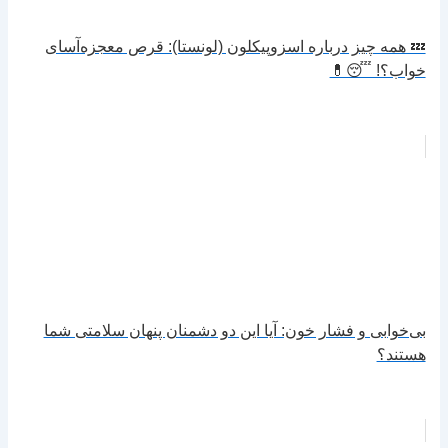
💤 همه چیز درباره اسزوپیکلون (لونستا): قرص معجزه‌آسای
خواب؟! 😴💊
بی‌خوابی و فشار خون: آیا این دو دشمنان پنهان سلامتی شما
هستند؟