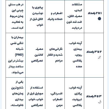
مشکلات
در طب سنتی
پرخوری یا
کبدی،
چینی این
۱ تا ۲ بامداد
اضطراب و
نوشیدن
مصرف الکل،
زمان مربوط
🌑
حملات پانیک
الکل قبل از
افت قند خون
به فعالیت
خواب
در دیابت
کبد است.
بیماران با
آپنه خواب،
تنگی نفس
بیماری
نگرانی‌های
مصرف
شبانه
۲ تا ۳ بامداد
ریوی،
شدید و افکار
کافئین
(PND)
🌌
رفلاکس
مزاحم
عصرگاهی
بیشتر در این
معده
ساعت بیدار
می‌شوند.
یکی از
آپنه خواب،
استفاده از
شایع‌ترین
پرکاری
افسردگی،
موبایل قبل از
زمان‌های
۳ تا ۴ بامداد
تیروئید،
اضطراب
خواب، خواب
بیداری
🌙
رفلاکس
مزمن
عصرگاهی
ناخواسته،