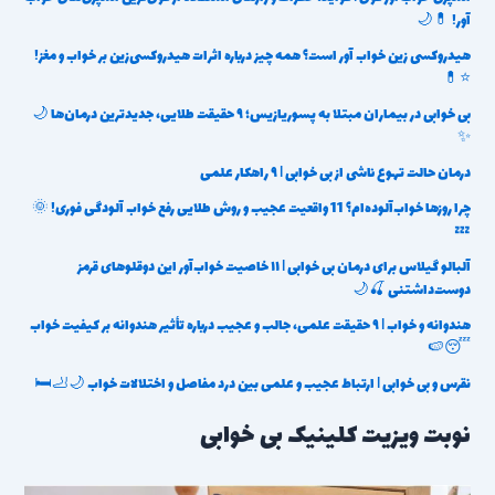
آور! 💊🌙
هیدروکسی زین خواب آور است؟ همه چیز درباره اثرات هیدروکسی‌زین بر خواب و مغز!
⭐💊
بی خوابی در بیماران مبتلا به پسوریازیس؛ ۹ حقیقت طلایی، جدیدترین درمان‌ها 🌙
✨
درمان حالت تهوع ناشی از بی خوابی | ۹ راهکار علمی
چرا روزها خواب‌آلوده‌ام؟ 11 واقعیت عجیب و روش طلایی رفع خواب آلودگی فوری! 🌞
💤
آلبالو گیلاس برای درمان بی خوابی | ۱۱ خاصیت خواب‌آور این دوقلوهای قرمز
دوست‌داشتنی 🍒🌙
هندوانه و خواب | ۹ حقیقت علمی، جالب و عجیب درباره تأثیر هندوانه بر کیفیت خواب
😴🍉
نقرس و بی خوابی | ارتباط عجیب و علمی بین درد مفاصل و اختلالات خواب 🌙🦶🛏️
نوبت ویزیت کلینیک بی خوابی