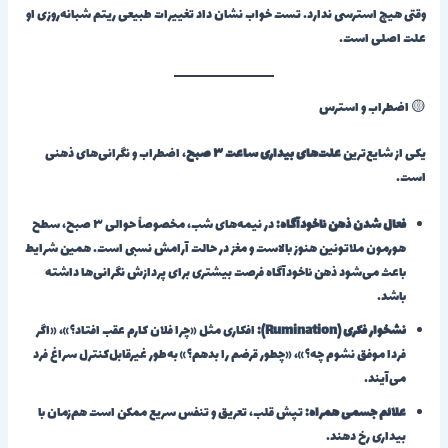
وقتی هیچ استرسی ندارد. تست خواب نشان داد تغییرات طبیعی ریتم شبانه‌روزی او
علت اصلی است.
🟡 اضطراب و استرس
یکی از شایع‌ترین
علت‌های بیداری ساعت ۳ صبح
، اضطراب و نگرانی‌های ذهنی
است.
فعال شدن ذهن ناخودآگاه:
در نیمه‌های شب، مخصوصاً حوالی ۳ صبح، سطح
هورمون ملاتونین هنوز بالاست و مغز در حالت آرامش نسبی است. همین شرایط
باعث می‌شود ذهن ناخودآگاه فرصت بیشتری برای پردازش نگرانی‌ها داشته
باشد.
نشخوار فکری (Rumination):
افکاری مثل «چرا فلان کارم عقب افتاد؟»، «اگر
فردا موفق نشوم چه؟»، «چطور قرضم را بدهم؟» به‌طور غیرقابل‌کنترل سراغ فرد
می‌آیند.
علائم جسمی همراه:
تپش قلب، تعریق و تنفس سریع ممکن است هم‌زمان با
بیداری رخ دهند.