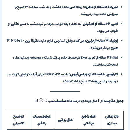
ماریا، ۵۰ ساله از مادرید
: ریفلاکس معده داشت و هر شب ساعت ۳ صبح با
سوزش معده بیدار می‌شد.
امیر، ۶۲ ساله از اصفهان
: به خاطر آپنه خواب، بارها در نیمه‌شب با حس خفگی از
خواب می‌پرید.
ژولیا، ۳۱ ساله از برلین
: می‌گفت وقتی استرس کاری دارد، دقیقاً بین ۲:۵۰ تا ۳:۱۰
صبح بیدار می‌شود.
ندا، ۴۴ ساله از تبریز
: به‌خاطر مصرف چای پررنگ شبانه، همیشه بیداری‌های
نیمه‌شب داشت.
کارلوس، ۵۵ ساله از بوینس‌آیرس
: با دستگاه CPAP برای آپنه خوابش توانست
دوباره خواب بی‌وقفه تا صبح داشته باشد.
جدول مقایسه‌ای | علل بیداری در ساعات مختلف شب 🌙🕒📊
بازه زمانی
علل شایع
عوامل سبک
توضیح
علل روانی
بیداری
پزشکی
زندگی
تکمیلی