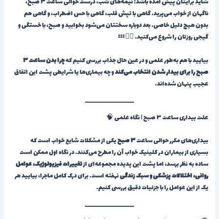
شاید برایتان پیش آمده باشد: نیمه‌های شب، درست حوالی ساعت ۳ صبح،
ناگهان از خواب می‌پرید. گاهی با تپش قلب، گاهی با حس اضطراب، و گاهی هم
بدون هیچ دلیل خاصی. بعد دوباره سختتان می‌شود بخوابید و صبح، با خستگی و
گیجی روزتان را شروع می‌کنید. 🚶‍♂️💤
بیایید با هم به‌طور علمی و در عین حال جذاب بررسی کنیم که
چرا بدن ساعت ۳
صبح را برای بیدار شدن انتخاب می‌کند
و چه بیماری‌ها یا شرایطی پشت این اتفاق
عجیب پنهان شده‌اند.
علت بیداری ساعت ۳ صبح | نگاه علمی 🧠
بیداری‌های مکرر حوالی ساعت
۳ صبح
یکی از مشکلات شایع خواب است که
بسیاری از بیماران در کلینیک خواب آن را مطرح می‌کنند. در نگاه اول ممکن است
ساده به نظر برسد، اما پشت این پدیده مجموعه‌ای از
تغییرات فیزیولوژیک، عوامل
روانی، اختلالات پزشکی و سبک زندگی
نهفته است. برای درک کامل ماجرا، بیایید هر
یک از این عوامل را با جزئیات دقیق بررسی کنیم.