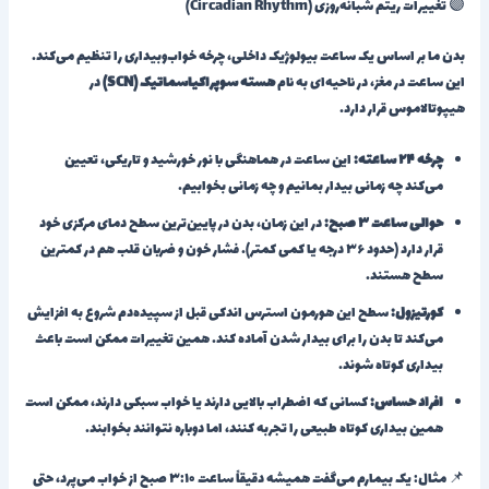
🟣 تغییرات ریتم شبانه‌روزی (Circadian Rhythm)
بدن ما بر اساس یک ساعت بیولوژیک داخلی، چرخه خواب‌وبیداری را تنظیم می‌کند.
این ساعت در مغز، در ناحیه‌ای به نام
هسته سوپراکیاسماتیک (SCN)
در
هیپوتالاموس قرار دارد.
چرخه ۲۴ ساعته:
این ساعت در هماهنگی با نور خورشید و تاریکی، تعیین
می‌کند چه زمانی بیدار بمانیم و چه زمانی بخوابیم.
حوالی ساعت ۳ صبح:
در این زمان، بدن در پایین‌ترین سطح دمای مرکزی خود
قرار دارد (حدود ۳۶ درجه یا کمی کمتر). فشار خون و ضربان قلب هم در کمترین
سطح هستند.
کورتیزول:
سطح این هورمون استرس اندکی قبل از سپیده‌دم شروع به افزایش
می‌کند تا بدن را برای بیدار شدن آماده کند. همین تغییرات ممکن است باعث
بیداری کوتاه شوند.
افراد حساس:
کسانی که اضطراب بالایی دارند یا خواب سبکی دارند، ممکن است
همین بیداری کوتاه طبیعی را تجربه کنند، اما دوباره نتوانند بخوابند.
📌 مثال: یک بیمارم می‌گفت همیشه دقیقاً ساعت ۳:۱۰ صبح از خواب می‌پرد، حتی