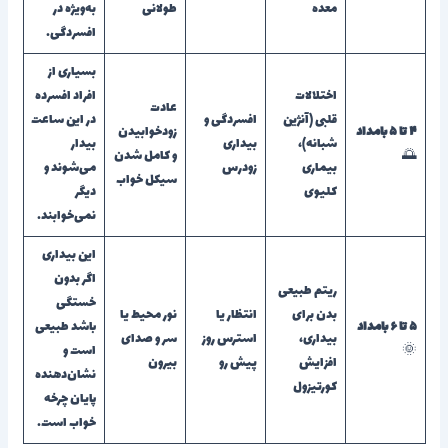
معده
طولانی
به‌ویژه در
افسردگی.
بسیاری از
اختلالات
افراد افسرده
عادت
قلبی (آنژین
افسردگی و
در این ساعت
۴ تا ۵ بامداد
زودخوابیدن
شبانه)،
بیداری
بیدار
🌅
و کامل شدن
بیماری
زودرس
می‌شوند و
سیکل خواب
کلیوی
دیگر
نمی‌خوابند.
این بیداری
اگر بدون
ریتم طبیعی
خستگی
بدن برای
انتظار یا
نور محیط یا
۵ تا ۶ بامداد
باشد طبیعی
بیداری،
استرس روز
سر و صدای
🌞
است و
افزایش
پیش رو
بیرون
نشان‌دهنده
کورتیزول
پایان چرخه
خواب است.