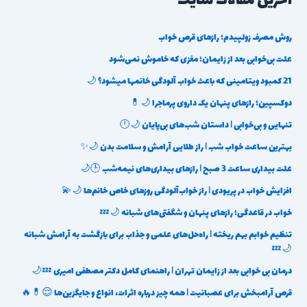
آخرین مقالات سایت
روش مصرف زولپیدم؛ رازهای قرص خواب
علت بی‌خوابی بعد از زایمان؛ مغزی که خاموش نمی‌شود
21 کمبود ویتامینی که باعث خواب آلودگی خانمها میشود؟ 🌙
دوکسپین؛ رازهای پنهان یک داروی پرماجرا 🌙💊
تنهایی و بی‌خوابی | داستان شب‌های بی‌پایان 🌙🕛
بهترین ساعت خواب شب | راز طلایی آرامش و سلامت بدن 🌙✨
علت بیداری ساعت 3 صبح | رازهای بیداری‌های نیمه‌شب 🕒🌙
افزایش خواب در پریودی | راز خواب‌آلودگی روزهای خاص خانم‌ها 🌙💫
خواب در قاعدگی؛ رازهای پنهان و شگفتی‌های شبانه 🌙💤
تنظیم خوابم بهم ریخته | راه‌حل‌های علمی و جذاب برای بازگشت به آرامش شبانه
🌙💤
درمان بی خوابی بعد از زایمان تهران | راهنمای کامل دکتر مصطفی امیری 💤🌙
قرص آرامبخش برای عصبانیت | همه چیز درباره اثرات، انواع و جایگزین‌ها 😌💊🔥