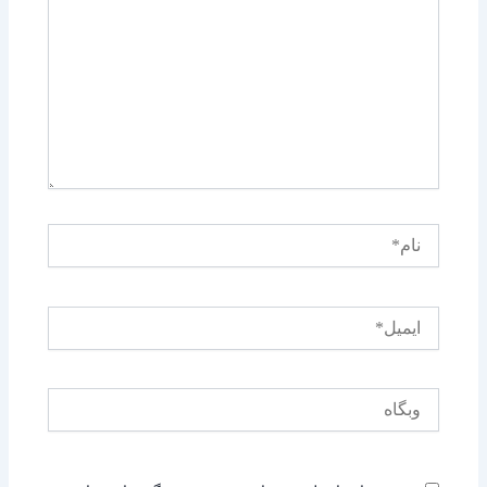
نام*
ایمیل*
وبگاه