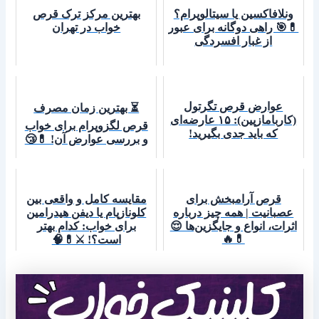
ونلافاکسین یا سیتالوپرام؟
بهترین مرکز ترک قرص
💊🎯 راهی دوگانه برای عبور
خواب در تهران
از غبار افسردگی
عوارض قرص تگرتول
⏳ بهترین زمان مصرف
(کاربامازپین): ۱۵ عارضه‌ای
قرص لگزوپرام برای خواب
که باید جدی بگیرید!
و بررسی عوارض آن! 💊😴
قرص آرامبخش برای
مقایسه کامل و واقعی بین
عصبانیت | همه چیز درباره
کلونازپام یا دیفن هیدرامین
اثرات، انواع و جایگزین‌ها 😌
برای خواب: کدام بهتر
💊🔥
است؟! ⚔️💊🧠