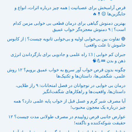
قرص آرامبخش برای عصبانیت | همه چیز درباره اثرات، انواع و
جایگزین‌ها 😌💊🔥
بهترین دمنوش گیاهی برای درمان قطعی بی خوابی مزمن کدام
است؟ | ۹ دمنوش معجزه‌گر خواب عمیق
🔴 تفاوت بین بی‌خوابی اولیه و بی‌خوابی ثانویه چیست؟ | از کابوس
خاموش تا علت واقعی!
جبران کم خوابی | 13 راه علمی و جادویی برای بازگرداندن انرژی
ذهن و بدن 💤💪🧠
چگونه بدون قرص خواب آور سریع به خواب عمیق برویم؟ ۱۲ روش
علمی، شگفتی‌ها، داستان‌ها و تکنیک‌ها
درمان بی خوابی در نوجوانان در فصل امتحانات: ۹ راز طلایی،
داستان‌ها، واقعیت‌ها و راهکارهای شگفت‌انگیز
آیا مصرف شیر گرم و عسل قبل از خواب پایه علمی دارد؟ همه
چیز درباره یک معجون محبوب!
عوارض جانبی قرص زولپیدم در مصرف طولانی مدت چیست؟ ۱۲
حقیقت شوکه‌کننده و ناگفته!