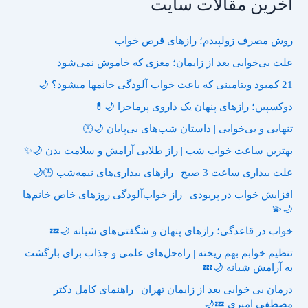
آخرین مقالات سایت
روش مصرف زولپیدم؛ رازهای قرص خواب
علت بی‌خوابی بعد از زایمان؛ مغزی که خاموش نمی‌شود
21 کمبود ویتامینی که باعث خواب آلودگی خانمها میشود؟ 🌙
دوکسپین؛ رازهای پنهان یک داروی پرماجرا 🌙💊
تنهایی و بی‌خوابی | داستان شب‌های بی‌پایان 🌙🕛
بهترین ساعت خواب شب | راز طلایی آرامش و سلامت بدن 🌙✨
علت بیداری ساعت 3 صبح | رازهای بیداری‌های نیمه‌شب 🕒🌙
افزایش خواب در پریودی | راز خواب‌آلودگی روزهای خاص خانم‌ها
🌙💫
خواب در قاعدگی؛ رازهای پنهان و شگفتی‌های شبانه 🌙💤
تنظیم خوابم بهم ریخته | راه‌حل‌های علمی و جذاب برای بازگشت
به آرامش شبانه 🌙💤
درمان بی خوابی بعد از زایمان تهران | راهنمای کامل دکتر
مصطفی امیری 💤🌙