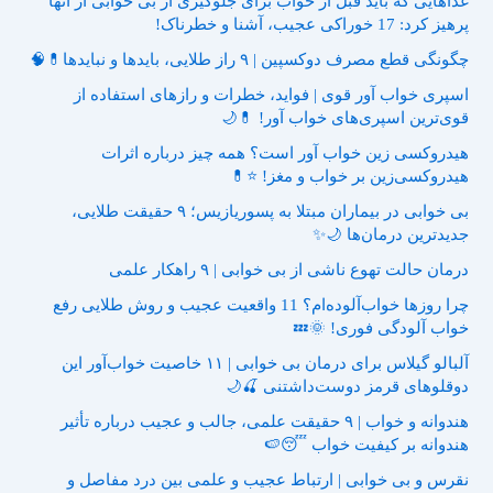
غذاهایی که باید قبل از خواب برای جلوگیری از بی خوابی از آنها
پرهیز کرد: 17 خوراکی عجیب، آشنا و خطرناک!
چگونگی قطع مصرف دوکسپین | ۹ راز طلایی، بایدها و نبایدها💊🧠
اسپری خواب آور قوی | فواید، خطرات و رازهای استفاده از
قوی‌ترین اسپری‌های خواب آور! 💊🌙
هیدروکسی زین خواب آور است؟ همه چیز درباره اثرات
هیدروکسی‌زین بر خواب و مغز! ⭐💊
بی خوابی در بیماران مبتلا به پسوریازیس؛ ۹ حقیقت طلایی،
جدیدترین درمان‌ها 🌙✨
درمان حالت تهوع ناشی از بی خوابی | ۹ راهکار علمی
چرا روزها خواب‌آلوده‌ام؟ 11 واقعیت عجیب و روش طلایی رفع
خواب آلودگی فوری! 🌞💤
آلبالو گیلاس برای درمان بی خوابی | ۱۱ خاصیت خواب‌آور این
دوقلوهای قرمز دوست‌داشتنی 🍒🌙
هندوانه و خواب | ۹ حقیقت علمی، جالب و عجیب درباره تأثیر
هندوانه بر کیفیت خواب 😴🍉
نقرس و بی خوابی | ارتباط عجیب و علمی بین درد مفاصل و