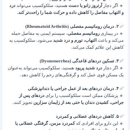
🔹 اگر دچار
آرتروز زانو یا دست
هستید، سلکوکسیب می‌تواند
درد
و التهاب مفاصل را کاهش داده و حرکت شما را راحت‌تر کند.
✅
۲. درمان روماتیسم مفصلی (Rheumatoid Arthritis)
🔹 در بیماری
روماتیسم مفصلی
، سیستم ایمنی به مفاصل حمله
می‌کند و باعث
التهاب، تورم و درد شدید
می‌شود. سلکوکسیب به
کاهش این علائم کمک می‌کند.
✅
۳. تسکین دردهای قاعدگی (Dysmenorrhea)
🔹 اگر دچار
درد شدید پریود
هستید، سلکوکسیب می‌تواند به‌عنوان
یک مسکن قوی عمل کند و گرفتگی‌های رحم را کاهش دهد.
✅
۴. درمان دردهای بعد از عمل جراحی یا دندانپزشکی
🔹 پزشکان ممکن است سلکوکسیب را برای
دردهای پس از
جراحی، کشیدن دندان یا حتی بعد از زایمان سزارین
تجویز کنند.
✅
۵. کاهش دردهای عضلانی و کمردرد
🔹 این دارو برای افرادی که
کمردرد مزمن، گرفتگی عضلانی یا