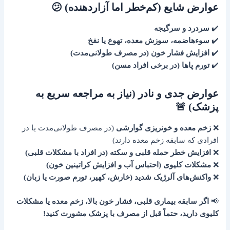
عوارض شایع (کم‌خطر اما آزاردهنده) 😕
✔️
سردرد و سرگیجه
✔️
سوءهاضمه، سوزش معده، تهوع یا نفخ
✔️
افزایش فشار خون (در مصرف طولانی‌مدت)
✔️
تورم پاها (در برخی افراد مسن)
عوارض جدی و نادر (نیاز به مراجعه سریع به
پزشک) 🚨
❌
زخم معده و خونریزی گوارشی
(در مصرف طولانی‌مدت یا در
افرادی که سابقه زخم معده دارند)
❌
افزایش خطر حمله قلبی و سکته (در افراد با مشکلات قلبی)
❌
مشکلات کلیوی (احتباس آب و افزایش کراتینین خون)
❌
واکنش‌های آلرژیک شدید (خارش، کهیر، تورم صورت یا زبان)
📢
اگر سابقه بیماری قلبی، فشار خون بالا، زخم معده یا مشکلات
کلیوی دارید، حتماً قبل از مصرف با پزشک مشورت کنید!