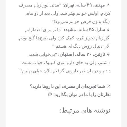
🔹
مهدی، ۳۹ ساله، تهران:
“مدتی لورازپام مصرف
کردم، اولش خوابم بهتر شد، ولی بعد از دو ماه،
دیگه بدون قرص خوابم نمی‌برد!”
🔹
سارا، ۴۵ ساله، مشهد:
“دکتر برای اضطرابم
اگزازپام تجویز کرد، کمک کرد ولی صبح‌ها گیج بودم.
الان دنبال روش دیگه‌ای هستم.”
🔹
نازنین، ۳۰ ساله، اصفهان:
“بی‌خوابی شدید
داشتم، ولی به جای دارو، توی کلینیک خواب تست
دادم و درمان غیر دارویی گرفتم. الان خیلی بهترم!”
📌
شما تجربه‌ای از مصرف این داروها دارید؟
نظرتان را با ما در میان بگذارید!
💭
نوشته های مرتبط: