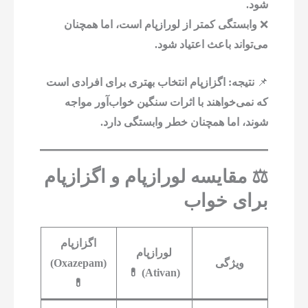
شود.
❌
وابستگی کمتر از لورازپام است، اما همچنان
می‌تواند باعث اعتیاد شود.
📌
نتیجه:
اگزازپام انتخاب بهتری برای افرادی است
که نمی‌خواهند با اثرات سنگین خواب‌آور مواجه
شوند، اما همچنان خطر وابستگی دارد.
⚖️ مقایسه لورازپام و اگزازپام
برای خواب
اگزازپام
لورازپام
ویژگی
(Oxazepam)
💊
(Ativan)
💊