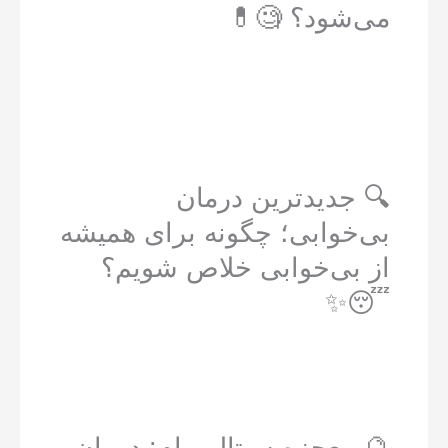
می‌شود؟ 🧐💊
🔍 جدیدترین درمان
بی‌خوابی؛ چگونه برای همیشه
از بی‌خوابی خلاص شویم؟
😴✨
🔮 معجزه سیتالوپرام: درمان