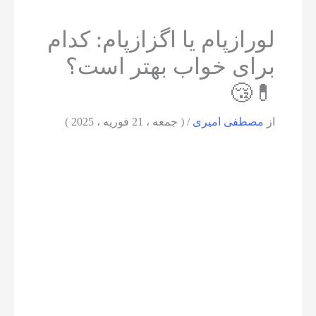
لورازپام یا اگزازپام: کدام
برای خواب بهتر است؟
💊😴
از
مصطفی امیری
/
( جمعه ، 21 فوریه ، 2025 )