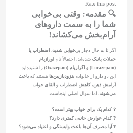
Rate this post
🔍 مقدمه: وقتی بی‌خوابی
شما را به سمت داروهای
آرام‌بخش می‌کشاند!
اگر تا به حال دچار
بی‌خوابی شدید، اضطراب یا
حملات پانیک
شده‌اید، احتمالاً نام
لورازپام
(Lorazepam) و اگزازپام (Oxazepam)
را شنیده‌اید.
این دو دارو از خانواده
بنزودیازپین‌ها
هستند که
باعث
آرامش ذهن، کاهش اضطراب و القای خواب
می‌شوند
. اما سوال اصلی اینجاست:
❓
کدام یک برای خواب بهتر است؟
❓
کدام عوارض جانبی کمتری دارد؟
❓
آیا مصرف آن‌ها باعث وابستگی و اعتیاد می‌شود؟