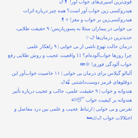
قوی‌ترین اسپری‌های خواب آور! 💊🌙
هیدروکسی زین خواب آور است؟ همه چیز درباره اثرات
هیدروکسی‌زین بر خواب و مغز! ⭐💊
بی خوابی در بیماران مبتلا به پسوریازیس؛ ۹ حقیقت طلایی،
جدیدترین درمان‌ها 🌙✨
درمان حالت تهوع ناشی از بی خوابی | ۹ راهکار علمی
چرا روزها خواب‌آلوده‌ام؟ 11 واقعیت عجیب و روش طلایی رفع
خواب آلودگی فوری! 🌞💤
آلبالو گیلاس برای درمان بی خوابی | ۱۱ خاصیت خواب‌آور این
دوقلوهای قرمز دوست‌داشتنی 🍒🌙
هندوانه و خواب | ۹ حقیقت علمی، جالب و عجیب درباره تأثیر
هندوانه بر کیفیت خواب 😴🍉
نقرس و بی خوابی | ارتباط عجیب و علمی بین درد مفاصل و
اختلالات خواب 🌙🦶🛏️