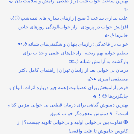
بهترین ساعت خواب شب | راز طلایی آرامش و سلامت بدن 🌙
✨
علت بیداری ساعت 3 صبح | رازهای بیداری‌های نیمه‌شب 🕒🌙
افزایش خواب در پریودی | راز خواب‌آلودگی روزهای خاص
خانم‌ها 🌙💫
خواب در قاعدگی؛ رازهای پنهان و شگفتی‌های شبانه 🌙💤
تنظیم خوابم بهم ریخته | راه‌حل‌های علمی و جذاب برای
بازگشت به آرامش شبانه 🌙💤
درمان بی خوابی بعد از زایمان تهران | راهنمای کامل دکتر
مصطفی امیری 💤🌙
قرص آرامبخش برای عصبانیت | همه چیز درباره اثرات، انواع و
جایگزین‌ها 😌💊🔥
بهترین دمنوش گیاهی برای درمان قطعی بی خوابی مزمن کدام
است؟ | ۹ دمنوش معجزه‌گر خواب عمیق
🔴 تفاوت بین بی‌خوابی اولیه و بی‌خوابی ثانویه چیست؟ | از
کابوس خاموش تا علت واقعی!