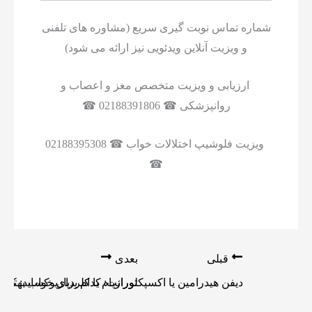
شماره تماس نوبت گیری سریع (مشاوره های تلفنی
و ویزیت آنلاین ویدئویی نیز ارائه می شود)
ارزیابی و ویزیت متخصص مغز و اعصاب و
روانپزشکی ☎ 02188391806 ☎
ویزیت فلوشیپ اختلالات خواب ☎ 02188395308
☎
قبلی
بعدی
دیفن هیدرامین یا اکسپکتورانت: کدام برای خواب بهتر
لورازپام یا کلردیازپوکساید: ک