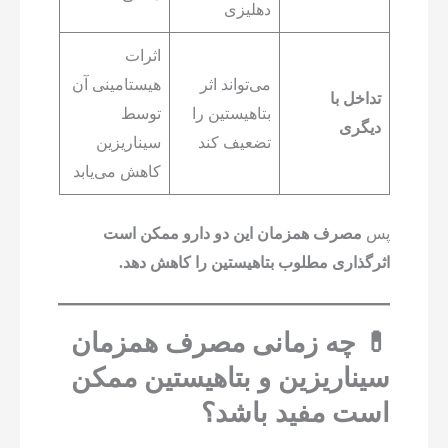
دهلیزی
اثرات
می‌تواند اثر
هیستامینی آن
تداخل با
بتاهیستین را
توسط
دیگری
تضعیف کند
سیناریزین
کاهش می‌یابد
پس
مصرف همزمان این دو دارو ممکن است
اثرگذاری مطلوب بتاهیستین را کاهش دهد.
💊 چه زمانی مصرف همزمان
سیناریزین و بتاهیستین ممکن
است مفید باشد؟