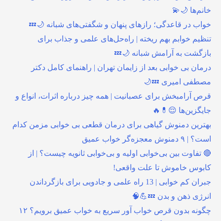
خانم‌ها 🌙💫
خواب در قاعدگی؛ رازهای پنهان و شگفتی‌های شبانه 🌙💤
تنظیم خوابم بهم ریخته | راه‌حل‌های علمی و جذاب برای
بازگشت به آرامش شبانه 🌙💤
درمان بی خوابی بعد از زایمان تهران | راهنمای کامل دکتر
مصطفی امیری 💤🌙
قرص آرامبخش برای عصبانیت | همه چیز درباره اثرات، انواع و
جایگزین‌ها 😌💊🔥
بهترین دمنوش گیاهی برای درمان قطعی بی خوابی مزمن کدام
است؟ | ۹ دمنوش معجزه‌گر خواب عمیق
🔴 تفاوت بین بی‌خوابی اولیه و بی‌خوابی ثانویه چیست؟ | از
کابوس خاموش تا علت واقعی!
جبران کم خوابی | 13 راه علمی و جادویی برای بازگرداندن
انرژی ذهن و بدن 💤💪🧠
چگونه بدون قرص خواب آور سریع به خواب عمیق برویم؟ ۱۲