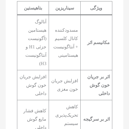
ویژگی
سیناریزین
بتاهیستین
آنالوگ
مسدودکننده
هیستامین
کانال کلسیم
(آگونیست
مکانیسم اثر
+ آنتاگونیست
جزئی H1 و
هیستامینی
آنتاگونیست
H3)
اثر بر جریان
افزایش جریان
افزایش جریان
خون گوش
خون گوش
خون مغزی
داخلی
داخلی
کاهش
کاهش فشار
تحریک‌پذیری
اثر بر سرگیجه
مایع گوش
سیستم
داخلی