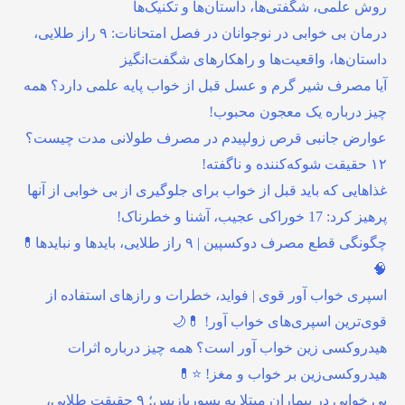
روش علمی، شگفتی‌ها، داستان‌ها و تکنیک‌ها
درمان بی خوابی در نوجوانان در فصل امتحانات: ۹ راز طلایی،
داستان‌ها، واقعیت‌ها و راهکارهای شگفت‌انگیز
آیا مصرف شیر گرم و عسل قبل از خواب پایه علمی دارد؟ همه
چیز درباره یک معجون محبوب!
عوارض جانبی قرص زولپیدم در مصرف طولانی مدت چیست؟
۱۲ حقیقت شوکه‌کننده و ناگفته!
غذاهایی که باید قبل از خواب برای جلوگیری از بی خوابی از آنها
پرهیز کرد: 17 خوراکی عجیب، آشنا و خطرناک!
چگونگی قطع مصرف دوکسپین | ۹ راز طلایی، بایدها و نبایدها💊
🧠
اسپری خواب آور قوی | فواید، خطرات و رازهای استفاده از
قوی‌ترین اسپری‌های خواب آور! 💊🌙
هیدروکسی زین خواب آور است؟ همه چیز درباره اثرات
هیدروکسی‌زین بر خواب و مغز! ⭐💊
بی خوابی در بیماران مبتلا به پسوریازیس؛ ۹ حقیقت طلایی،