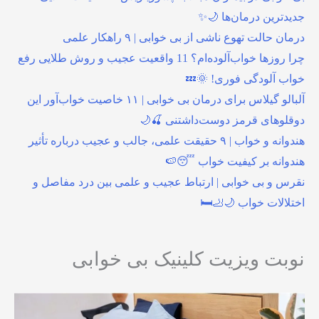
جدیدترین درمان‌ها 🌙✨
درمان حالت تهوع ناشی از بی خوابی | ۹ راهکار علمی
چرا روزها خواب‌آلوده‌ام؟ 11 واقعیت عجیب و روش طلایی رفع
خواب آلودگی فوری! 🌞💤
آلبالو گیلاس برای درمان بی خوابی | ۱۱ خاصیت خواب‌آور این
دوقلوهای قرمز دوست‌داشتنی 🍒🌙
هندوانه و خواب | ۹ حقیقت علمی، جالب و عجیب درباره تأثیر
هندوانه بر کیفیت خواب 😴🍉
نقرس و بی خوابی | ارتباط عجیب و علمی بین درد مفاصل و
اختلالات خواب 🌙🦶🛏️
نوبت ویزیت کلینیک بی خوابی