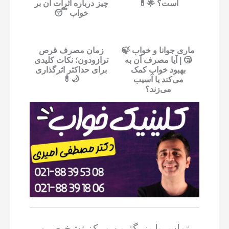
است؟ 🌟💊
چیز درباره اثرات آن بر
خواب 😴
ماری جوانا و خواب 🍃
زمان مصرف قرص
😴 | آیا مصرف آن به
ترازودون؛ نکات کلیدی
بهبود خواب کمک
برای حداکثر اثرگذاری
🌙💊
می‌کند یا آسیب
می‌زند؟
تماس با بزرگترین مرکز تشخیص و