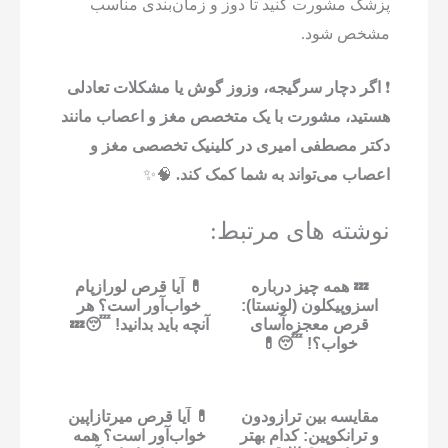
پزشک مشورت کنید تا دوز و زمان‌بندی مناسب
مشخص شود.
❗
اگر دچار سرگیجه، وزوز گوش یا مشکلات تعادلی
هستید، مشورت با یک متخصص مغز و اعصاب مانند
دکتر مصطفی امیری در کلینیک تخصصی مغز و
اعصاب می‌تواند به شما کمک کند.
🧠✨
نوشته های مرتبط:
💤 همه چیز درباره
💊 آیا قرص لورازپام
اسزوپیکلون (لونستا):
خواب‌آور است؟ هر
قرص معجزه‌آسای
آنچه باید بدانید! 😴💤
خواب؟! 😴💊
مقایسه بین ترازودون
💊 آیا قرص میرتازاپین
و ترانکوپین: کدام بهتر
خواب‌آور است؟ همه