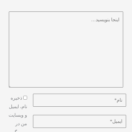
ذخیره
نام، ایمیل
و وبسایت
من در