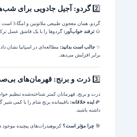
2️⃣
گردو: آجیل جادویی برای شب‌ه
گردو، همان معجون طبیعی ملاتونین و امگا-3 است که استرس‌های روزانه را از بین می‌برد.
🌰
ترفند خواب‌آور:
گردوها را با یک قاشق عسل ترکیب
✨
جالب است بدانید:
برابر افزایش می‌دهد.
3️⃣
ذرت و برنج: قهرمان‌های بی‌صد
ذرت و برنج، قهرمانان کمتر شناخته‌شده تنظیم خوا
🌽
ایده خلاقانه:
باقیمانده برنج شام را با کمی شیر 
داشته باشید.
🎯
چرا مؤثر است؟
کربوهیدرات‌های پیچیده موجود د