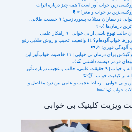
هیدروکسی زین خواب آور است؟ همه چیز درباره ا
هیدروکسی‌زین بر خواب و مغز!
بی خوابی در بیماران مبتلا به پسوریازیس؛ ۹ حقیقت طلایی،
جدیدترین درمان‌ها
درمان حالت تهوع ناشی از بی خوابی | ۹ راهکا
چرا روزها خواب‌آلوده‌ام؟ 11 واقعیت عجیب و روش طلایی رفع
خواب آلودگی فوری! 
آلبالو گیلاس برای درمان بی خوابی | ۱۱ خاصیت خواب‌آور این
دوقلوهای قرمز دوست‌داشتنی 
هندوانه و خواب | ۹ حقیقت علمی، جالب و عجیب درباره تأثیر
هندوانه بر کیفیت خواب 
نقرس و بی خوابی | ارتباط عجیب و علمی بین درد مفا
اختلالات خواب 🌙
نوبت ویزیت کلینیک بی خو