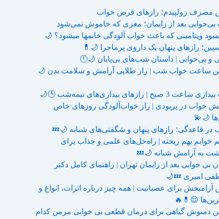
مصرف زولپیدم؛ رازهای قرص خواب
بی‌خوابی بعد از زایمان؛ مغزی که خاموش نمی‌شود
پین؛ رازهای پنهان یک داروی پرماجرا 🌙💊
ی و بی‌خوابی | داستان شب‌های بی‌پایان 🌙🕛
ین ساعت خواب شب | راز طلایی آرامش و سلامت بدن 🌙
اعت 3 صبح | رازهای بیداری‌های نیمه‌شب 🕒🌙
یش خواب در پریودی | راز خواب‌آلودگی روزهای خاص
ها 🌙💫
 در قاعدگی؛ رازهای پنهان و شگفتی‌های شبانه 🌙💤
 خوابم بهم ریخته | راه‌حل‌های علمی و جذاب برای
شت به آرامش شبانه 🌙💤
 بی خوابی بعد از زایمان تهران | راهنمای کامل دکتر
ی امیری 💤🌙
آرامبخش برای عصبانیت | همه چیز درباره اثرات، انواع و
زین‌ها 😌💊🔥
ین دمنوش گیاهی برای درمان قطعی بی خوابی مزمن کدام