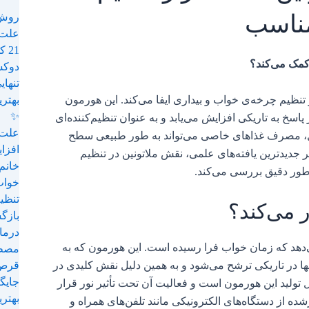
مناسب
روش 
علت 
21 کمبود ویتامینی که باعث خواب آلودگی خانمها میشود؟ 🌙
 کمک می‌کند؟
دوکس
تنهای
نظیم چرخه‌ی خواب و بیداری ایفا می‌کند. این هورمون
بهتر
✨
 پاسخ به تاریکی افزایش می‌یابد و به عنوان تنظیم‌کننده‌ای
علت بیداری س
ال، مصرف غذاهای خاصی می‌تواند به طور طبیعی سطح
افزا
بر جدیدترین یافته‌های علمی، نقش ملاتونین در تنظیم
خانم‌
طور دقیق بررسی می‌کند.
خواب
تنظیم
 می‌کند؟
بازگ
درمان
‌دهد که زمان خواب فرا رسیده است. این هورمون که به
مصطف
نها در تاریکی ترشح می‌شود و به همین دلیل نقش کلیدی در
قرص 
جایگ
 تولید این هورمون است و فعالیت آن تحت تأثیر نور قرار
بهتر
ده از دستگاه‌های الکترونیکی مانند تلفن‌های همراه و