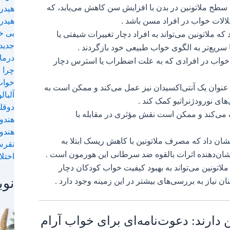
مطالعات جدید همچنین نشان می‌دهند که سطح ملاتونین 
ثرات
این مسئله ممکن است توضیحی بر
 ⭐💊
نتایج پژوهشی در سال 2021 نشان می‌دهد که ملاتونین می‌تواند به افراد دچا
 🌙✨
ر علمی
مصرف ملاتونین می‌تواند به بهبود کیفیت خواب در ا
🌞💤
طبق تحقیقاتی در سال 2022، ملاتونین به عنوان یک آنتی‌اکسیدان نیز عمل می‌ک
بهبود سلامت مغزی و جلوگیر
🍒🌙
ملاتونین به تعادل سیستم ایمنی بدن کمک می‌
😴🍉
مطالعه‌ای که در سال 2023 منتشر شد، نشان داد که مصرف ملاتونین با ک
صل و
سرطان سینه در زنان مرتبط است، که نشان‌دهنده اثرا
🛏️
جدیدترین مطالعات نیز نشان می‌دهند که ملاتونین می
ابی
اختلالات طیف اوتیسم کمک کند، اما همچنان نیاز به ب
غذاهایی که به طور طبیعی ملاتونین دا