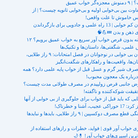
زه‌گر خواب عمیق
اوت بین بی‌خوابی اولیه و بی‌خوابی ثانویه چیست؟ | از
س خاموش تا علت واقعی!
جبران کم خوابی | 13 راه علمی و جادویی برای بازگرداندن
ی ذهن و بدن 💤💪🧠
چگونه بدون قرص خواب آور سریع به خواب عمیق برویم؟ ۱۲
علمی، شگفتی‌ها، داستان‌ها و تکنیک‌ها
درمان بی خوابی در نوجوانان در فصل امتحانات: ۹ راز طلایی،
ن‌ها، واقعیت‌ها و راهکارهای شگفت‌انگیز
مصرف شیر گرم و عسل قبل از خواب پایه علمی دارد؟ همه
درباره یک معجون محبوب!
ض جانبی قرص زولپیدم در مصرف طولانی مدت چیست؟
یی که باید قبل از خواب برای جلوگیری از بی خوابی از آنها
اکی عجیب، آشنا و خطرناک!
چگونگی قطع مصرف دوکسپین | ۹ راز طلایی، بایدها و نبایدها
ی خواب آور قوی | فواید، خطرات و رازهای استفاده از
ترین اسپری‌های خواب آور! 💊🌙