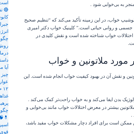
است؟ | ۹ دمنوش معج
نجر به بی‌خوابی شود .
🔴 تف
کابو
یپ خواب، در این زمینه تأکید می‌کند که “تنظیم صحیح
 جسمی و روانی حیاتی است.” کلینیک خواب دکتر امیری
انرژ
ن اختلالات خواب شناخته شده است و نقش کلیدی در
ت.
روش 
 مورد ملاتونین و خواب
داستا
آیا 
چیز 
ین و نقش آن در بهبود کیفیت خواب انجام شده است. این
عوار
۱۲ حقیقت شوکه‌کننده و ناگفته!
غذاها
ژیک بدن ایفا می‌کند و به خواب راحت‌تر کمک می‌کند .
پرهیز کرد: 17 خور
 ملاتونین بیشتر در معرض اختلالات خواب مانند بی‌خوابی و
.
💊🧠
کن است برای افراد دچار مشکلات خواب مفید باشد،
اسپر
.
قوی‌