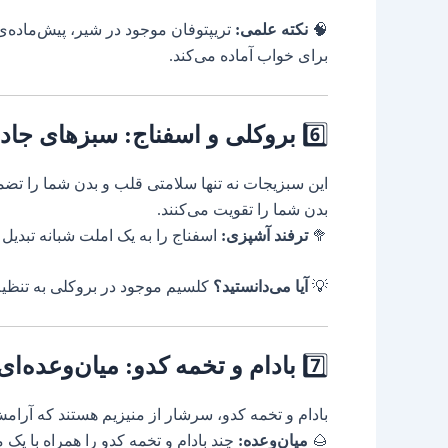
🧠
نکته علمی:
تریپتوفان موجود در شیر، پیش‌ماده‌
برای خواب آماده می‌کند.
6️⃣
بروکلی و اسفناج: سبزهای جاد
این سبزیجات نه تنها سلامتی قلب و بدن شما را تضمی
بدن شما را تقویت می‌کنند.
🥦
ترفند آشپزی:
اسفناج را به یک املت شبانه تبدیل ک
💡
آیا می‌دانستید؟
کلسیم موجود در بروکلی به تنظیم
7️⃣
بادام و تخمه کدو: میان‌وعده‌ا
بادام و تخمه کدو، سرشار از منیزیم هستند که آرام
🌰
میان‌وعده:
چند بادام و تخمه کدو را همراه با یک