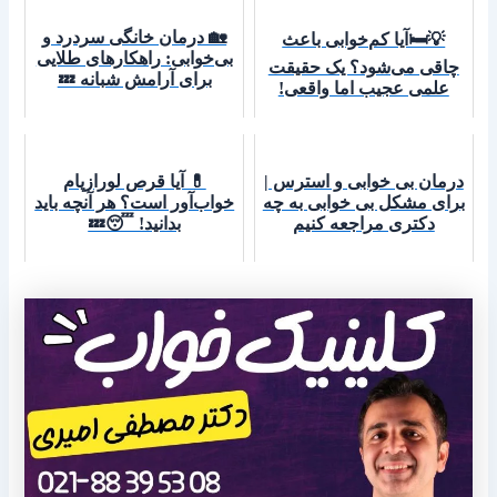
🏡 درمان خانگی سردرد و
💡🛏️آیا کم‌خوابی باعث
بی‌خوابی: راهکارهای طلایی
چاقی می‌شود؟ یک حقیقت
برای آرامش شبانه 💤
علمی عجیب اما واقعی!
درمان بی خوابی و استرس |
💊 آیا قرص لورازپام
برای مشکل بی خوابی به چه
خواب‌آور است؟ هر آنچه باید
دکتری مراجعه کنیم
بدانید! 😴💤