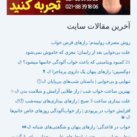
آخرین مقالات سایت
روش مصرف زولپیدم؛ رازهای قرص خواب
علت بی‌خوابی بعد از زایمان؛ مغزی که خاموش نمی‌شود
21 کمبود ویتامینی که باعث خواب آلودگی خانمها میشود؟ 🌙
دوکسپین؛ رازهای پنهان یک داروی پرماجرا 🌙💊
تنهایی و بی‌خوابی | داستان شب‌های بی‌پایان 🌙🕛
بهترین ساعت خواب شب | راز طلایی آرامش و سلامت بدن 🌙✨
علت بیداری ساعت 3 صبح | رازهای بیداری‌های نیمه‌شب 🕒🌙
افزایش خواب در پریودی | راز خواب‌آلودگی روزهای خاص خانم‌ها
🌙💫
خواب در قاعدگی؛ رازهای پنهان و شگفتی‌های شبانه 🌙💤
تنظیم خوابم بهم ریخته | راه‌حل‌های علمی و جذاب برای بازگشت