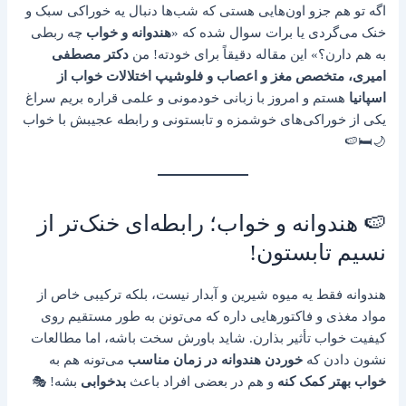
اگه تو هم جزو اون‌هایی هستی که شب‌ها دنبال یه خوراکی سبک و
خنک می‌گردی یا برات سوال شده که «
هندوانه و خواب
چه ربطی
به هم دارن؟» این مقاله دقیقاً برای خودته! من
دکتر مصطفی
امیری، متخصص مغز و اعصاب و فلوشیپ اختلالات خواب از
اسپانیا
هستم و امروز با زبانی خودمونی و علمی قراره بریم سراغ
یکی از خوراکی‌های خوشمزه و تابستونی و رابطه عجیبش با خواب
🌙🛏️🍉
🍉 هندوانه و خواب؛ رابطه‌ای خنک‌تر از
نسیم تابستون!
هندوانه فقط یه میوه شیرین و آبدار نیست، بلکه ترکیبی خاص از
مواد مغذی و فاکتورهایی داره که می‌تونن به طور مستقیم روی
کیفیت خواب تأثیر بذارن. شاید باورش سخت باشه، اما مطالعات
نشون دادن که
خوردن هندوانه در زمان مناسب
می‌تونه هم به
خواب بهتر کمک کنه
و هم در بعضی افراد باعث
بدخوابی
بشه! 🎭