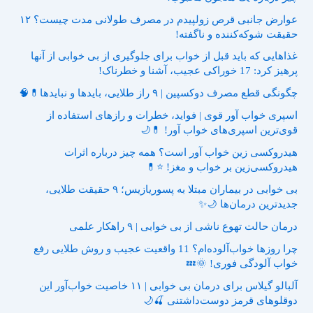
عوارض جانبی قرص زولپیدم در مصرف طولانی مدت چیست؟ ۱۲
حقیقت شوکه‌کننده و ناگفته!
غذاهایی که باید قبل از خواب برای جلوگیری از بی خوابی از آنها
پرهیز کرد: 17 خوراکی عجیب، آشنا و خطرناک!
چگونگی قطع مصرف دوکسپین | ۹ راز طلایی، بایدها و نبایدها💊🧠
اسپری خواب آور قوی | فواید، خطرات و رازهای استفاده از
قوی‌ترین اسپری‌های خواب آور! 💊🌙
هیدروکسی زین خواب آور است؟ همه چیز درباره اثرات
هیدروکسی‌زین بر خواب و مغز! ⭐💊
بی خوابی در بیماران مبتلا به پسوریازیس؛ ۹ حقیقت طلایی،
جدیدترین درمان‌ها 🌙✨
درمان حالت تهوع ناشی از بی خوابی | ۹ راهکار علمی
چرا روزها خواب‌آلوده‌ام؟ 11 واقعیت عجیب و روش طلایی رفع
خواب آلودگی فوری! 🌞💤
آلبالو گیلاس برای درمان بی خوابی | ۱۱ خاصیت خواب‌آور این
دوقلوهای قرمز دوست‌داشتنی 🍒🌙