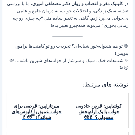
در
کلینیک مغز و اعصاب و روان دکتر مصطفی امیری
، ما با بررسی
تغذیه، سبک زندگی، و اختلالات خواب، به درمان جامع و علمی
بی‌خوابی می‌پردازیم. گاهی یه تغییر ساده مثل “چه چیزی رو چه
زمانی بخوری” می‌تونه همه‌چیزو تغییر بده!
🎯 تو هم هندوانه‌خور شبانه‌ای؟ تجربه‌ت رو تو کامنت‌ها برامون
بنویس!
✨ شب‌هات خنک، سبک و سرشار از خواب‌های شیرین باشه… 🍉
😴💫
نوشته های مرتبط:
کوئتیاپین: قرص جادویی
میرتازاپین: قرصی برای
خواب یا یک آرام‌بخش
خواب عمیق یا کابوس‌های
معمولی؟ 💊😴
شبانه؟! 😴💊