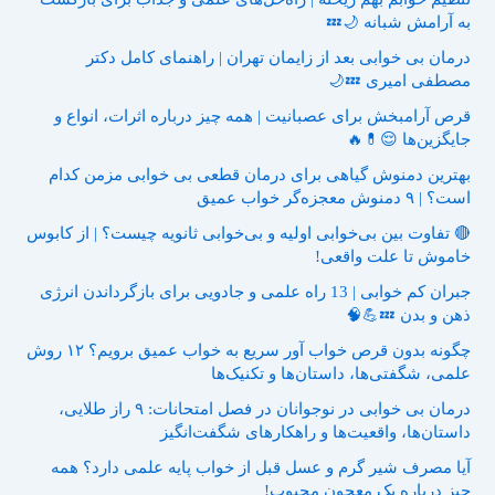
به آرامش شبانه 🌙💤
درمان بی خوابی بعد از زایمان تهران | راهنمای کامل دکتر
مصطفی امیری 💤🌙
قرص آرامبخش برای عصبانیت | همه چیز درباره اثرات، انواع و
جایگزین‌ها 😌💊🔥
بهترین دمنوش گیاهی برای درمان قطعی بی خوابی مزمن کدام
است؟ | ۹ دمنوش معجزه‌گر خواب عمیق
🔴 تفاوت بین بی‌خوابی اولیه و بی‌خوابی ثانویه چیست؟ | از کابوس
خاموش تا علت واقعی!
جبران کم خوابی | 13 راه علمی و جادویی برای بازگرداندن انرژی
ذهن و بدن 💤💪🧠
چگونه بدون قرص خواب آور سریع به خواب عمیق برویم؟ ۱۲ روش
علمی، شگفتی‌ها، داستان‌ها و تکنیک‌ها
درمان بی خوابی در نوجوانان در فصل امتحانات: ۹ راز طلایی،
داستان‌ها، واقعیت‌ها و راهکارهای شگفت‌انگیز
آیا مصرف شیر گرم و عسل قبل از خواب پایه علمی دارد؟ همه
چیز درباره یک معجون محبوب!