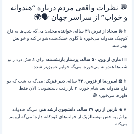
💬 نظرات واقعی مردم درباره “هندوانه
و خواب” از سراسر جهان 🗣️🌍
👨‍🎤
سجاد از تبریز، ۳۹ ساله، خواننده محلی
: می‌گه شب‌ها یه قاچ
کوچیک هندوانه می‌خوره تا گلوی خشک‌شده‌شو تر کنه و خوابش
بهتر شه.
👩‍⚕️
ماری از وین، ۵۰ ساله، پرستار بازنشسته
: برای کاهش درد زانو
شب‌ها هندوانه می‌خوره. می‌گه خوابم عمیق‌تر شده.
👨‍🏫
امیررضا از قزوین، ۴۴ ساله، دبیر فیزیک
: می‌گه یه شب که دو
قاچ هندوانه بعد شام خورد، ۳ بار رفت دستشویی! الان فقط
ظهرها می‌خوره 😆
👩‍🎓
نازنین از رم، ۲۷ ساله، دانشجوی ارشد هنر
: می‌گه هندوانه
براش یه حس نوستالژیک از خواب‌های کودکانه داره! می‌گه آرومم
می‌کنه.