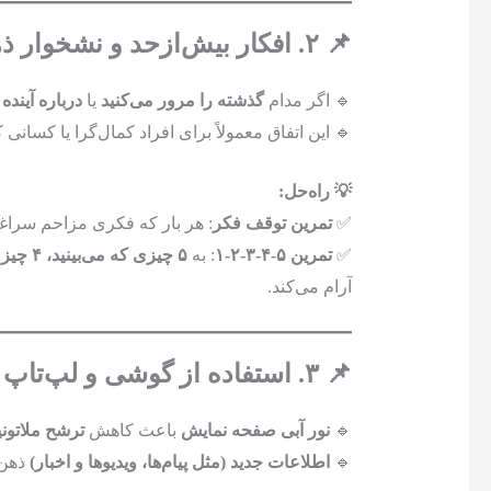
📌 ۲. افکار بیش‌ازحد و نشخوار ذهنی
🔹 اگر مدام
گذشته را مرور می‌کنید
یا
درباره آینده
🔹 این اتفاق معمولاً برای افراد کمال‌گرا یا کسا
💡 راه‌حل:
✅
تمرین توقف فکر
: هر بار که فکری مزاحم سراغتا
✅
تمرین ۵-۴-۳-۲-۱
: به
۵ چیزی که می‌بینید، ۴ چیزی که لمس می‌کنید، ۳ چیزی که می‌شنوید، ۲ چیزی که بو می‌کنید و ۱ چیزی که مزه می‌کنید
آرام می‌کند.
📌 ۳. استفاده از گوشی و لپ‌تاپ قبل از خواب
🔹
نور آبی صفحه نمایش
باعث کاهش
ترشح ملاتون
🔹
اطلاعات جدید (مثل پیام‌ها، ویدیوها و اخبار)
ذهن ر