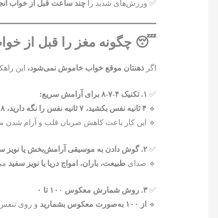
✅ ورزش‌های شدید را
چند ساعت قبل از خواب انجا
😴 چگونه مغز را قبل از خو
اگر
ذهنتان موقع خواب خاموش نمی‌شود،
این راهکا
✅
۱. تکنیک ۴-۷-۸ برای آرامش سریع:
🔹
۴ ثانیه نفس بکشید، ۷ ثانیه نفس را نگه دارید، ۸ ثانیه نفس را بیرون دهید.
🔹 این کار باعث کاهش ضربان قلب و آرام شدن م
✅
۲. گوش دادن به موسیقی آرامش‌بخش یا نویز سفید
🔹 صدای
طبیعت، باران، امواج دریا یا نویز سفید
می‌
✅
۳. روش شمارش معکوس ۱۰۰ تا ۰
🔹
از ۱۰۰ به‌صورت معکوس بشمارید
و روی تنفس خ