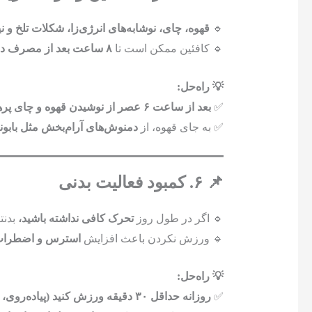
🔹
قهوه، چای، نوشابه‌های انرژی‌زا، شکلات تلخ و ن
🔹 کافئین ممکن است تا
۸ ساعت بعد از مصرف در بدن باقی بماند
💡 راه‌حل:
✅
بعد از ساعت ۶ عصر از نوشیدن قهوه و چای پرهیز کنید.
✅ به جای قهوه، از
دمنوش‌های آرام‌بخش مثل باب
📌 ۶. کمبود فعالیت بدنی
🔹 اگر در طول روز
تحرک کافی نداشته باشید،
بدنت
🔹 ورزش نکردن باعث افزایش
استرس و اضطرا
💡 راه‌حل:
✅
روزانه حداقل ۳۰ دقیقه ورزش کنید (پیاده‌روی، یوگا یا شنا).