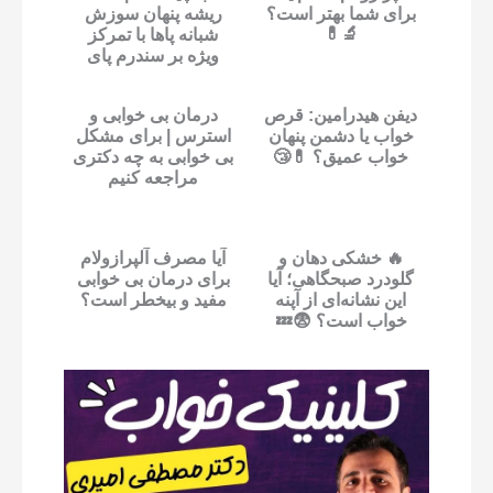
برای شما بهتر است؟
ریشه پنهان سوزش
🔬💊
شبانه پاها با تمرکز
ویژه بر سندرم پای
ب...
دیفن هیدرامین: قرص
درمان بی خوابی و
خواب یا دشمن پنهان
استرس | برای مشکل
خواب عمیق؟ 💊😴
بی خوابی به چه دکتری
مراجعه کنیم
🔥 خشکی دهان و
آیا مصرف آلپرازولام
گلودرد صبحگاهی؛ آیا
برای درمان بی خوابی
این نشانه‌ای از آپنه
مفید و بیخطر است؟
خواب است؟ 😨💤