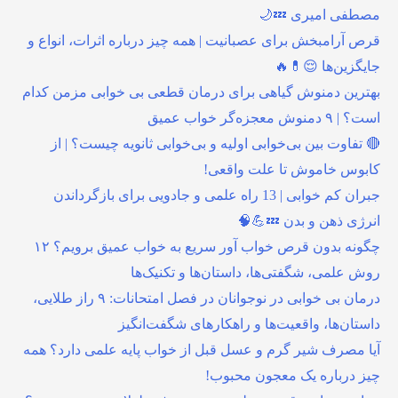
مصطفی امیری 💤🌙
قرص آرامبخش برای عصبانیت | همه چیز درباره اثرات، انواع و
جایگزین‌ها 😌💊🔥
بهترین دمنوش گیاهی برای درمان قطعی بی خوابی مزمن کدام
است؟ | ۹ دمنوش معجزه‌گر خواب عمیق
🔴 تفاوت بین بی‌خوابی اولیه و بی‌خوابی ثانویه چیست؟ | از
کابوس خاموش تا علت واقعی!
جبران کم خوابی | 13 راه علمی و جادویی برای بازگرداندن
انرژی ذهن و بدن 💤💪🧠
چگونه بدون قرص خواب آور سریع به خواب عمیق برویم؟ ۱۲
روش علمی، شگفتی‌ها، داستان‌ها و تکنیک‌ها
درمان بی خوابی در نوجوانان در فصل امتحانات: ۹ راز طلایی،
داستان‌ها، واقعیت‌ها و راهکارهای شگفت‌انگیز
آیا مصرف شیر گرم و عسل قبل از خواب پایه علمی دارد؟ همه
چیز درباره یک معجون محبوب!