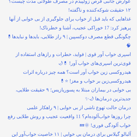
عوارض جانبی قرص زولپیدم در مصرف طولانی مدت چیست؟
۱۲ حقیقت شوکه‌کننده و ناگفته!
غذاهایی که باید قبل از خواب برای جلوگیری از بی خوابی از آنها
پرهیز کرد: 17 خوراکی عجیب، آشنا و خطرناک!
چگونگی قطع مصرف دوکسپین | ۹ راز طلایی، بایدها و نبایدها💊
🧠
اسپری خواب آور قوی | فواید، خطرات و رازهای استفاده از
قوی‌ترین اسپری‌های خواب آور! 💊🌙
هیدروکسی زین خواب آور است؟ همه چیز درباره اثرات
هیدروکسی‌زین بر خواب و مغز! ⭐💊
بی خوابی در بیماران مبتلا به پسوریازیس؛ ۹ حقیقت طلایی،
جدیدترین درمان‌ها 🌙✨
درمان حالت تهوع ناشی از بی خوابی | ۹ راهکار علمی
چرا روزها خواب‌آلوده‌ام؟ 11 واقعیت عجیب و روش طلایی رفع
خواب آلودگی فوری! 🌞💤
آلبالو گیلاس برای درمان بی خوابی | ۱۱ خاصیت خواب‌آور این