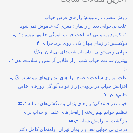
روش مصرف زولپیدم؛ رازهای قرص خواب
علت بی‌خوابی بعد از زایمان؛ مغزی که خاموش نمی‌شود
21 کمبود ویتامینی که باعث خواب آلودگی خانمها میشود؟ 🌙
دوکسپین؛ رازهای پنهان یک داروی پرماجرا 🌙💊
تنهایی و بی‌خوابی | داستان شب‌های بی‌پایان 🌙🕛
بهترین ساعت خواب شب | راز طلایی آرامش و سلامت بدن 🌙
✨
علت بیداری ساعت 3 صبح | رازهای بیداری‌های نیمه‌شب 🕒🌙
افزایش خواب در پریودی | راز خواب‌آلودگی روزهای خاص
خانم‌ها 🌙💫
خواب در قاعدگی؛ رازهای پنهان و شگفتی‌های شبانه 🌙💤
تنظیم خوابم بهم ریخته | راه‌حل‌های علمی و جذاب برای
بازگشت به آرامش شبانه 🌙💤
درمان بی خوابی بعد از زایمان تهران | راهنمای کامل دکتر