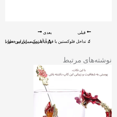
قبلی
بعدی
🔬 تداخل فلوکستین با قهوه: آیا ترکیب این دو خطرناک
💊 آیا قرص میرتازاپین خواب‌آ
نوشته‌های مرتبط