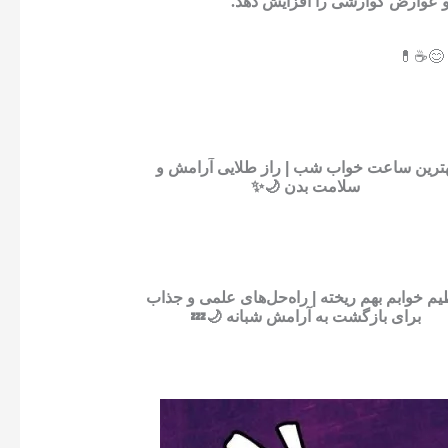
 عوارض گوارشی را افزایش دهد.
. 😊☕💊
هترین ساعت خواب شب | راز طلایی آرامش و
سلامت بدن 🌙✨
یم خوابم بهم ریخته | راه‌حل‌های علمی و جذاب
برای بازگشت به آرامش شبانه 🌙💤