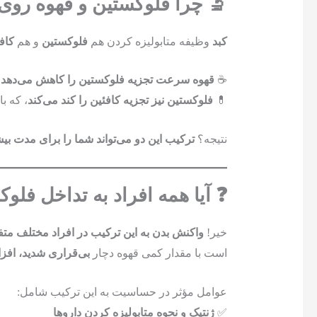
🔬 چرا فلوکستین و قهوه روی ه
کبد
وظیفه متابولیزه کردن هم
فلوکستین
و هم
کاف
☕
قهوه سرعت تجزیه فلوکستین را کاهش می‌دهد
،
💊
فلوکستین نیز تجزیه کافئین را کند می‌کند
، که ب
نتیجه؟
ترکیب این دو می‌تواند شما را برای مدت بی
❓ آیا همه افراد به تداخل فل
خیر!
واکنش بدن به این ترکیب در افراد مختلف مت
است با مقدار کمی قهوه دچار
بی‌قراری شدید، افز
عوامل مؤثر در حساسیت به این ترکیب شامل:
✅
ژنتیک و نحوه متابولیزه کردن داروها