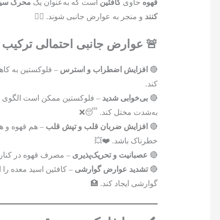
قهوه
حاوی
کافئین
است که به‌عنوان یک
محرک سی
کنند
و منجر به عوارض جانبی شوند. 😵‍💫
🚨 عوارض جانبی احتمالی ترکیب 
🔴
افزایش اضطراب و استرس
– فلوکستین به کاه
کند.
🔴
بی‌خوابی شدید
– فلوکستین ممکن است الگوی خوا
به‌شدت مختل کند. 😴❌
🔴
افزایش ضربان قلب و تپش قلب
– هم قهوه و ه
خطرناک باشد. ❤️💥
🔴
عصبانیت و تحریک‌پذیری
– مصرف قهوه در کنار
🔴
تشدید عوارض گوارشی
– کافئین اسید معده را
گوارشی ایجاد کند. 🏥