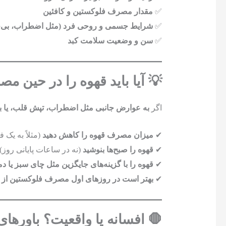
✅
مقدار مصرف فلوکستین و کافئین
✅
شرایط جسمی و روحی فرد (مثل اضطراب، بی‌خ
✅
سن و وضعیت سلامت کبد
💡 آیا باید قهوه را در حین م
اگر
به عوارض جانبی مثل اضطراب، تپش قلب، یا بی
✔
میزان مصرف قهوه را کاهش دهید
(مثلاً به یک 
✔
قهوه را صبح‌ها بنوشید
(نه در ساعات پایانی روز)
✔
قهوه را با گزینه‌های جایگزین مثل چای سبز یا دم
✔
بهتر است در روزهای اول مصرف فلوکستین از قهو
🛑 افسانه یا واقعیت؟ باورهای