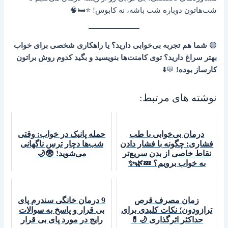
شب‌هاتون دوباره شب باشه، نه کابوس! ⭐🛏️🧠
🟣
شما هم تجربه بی‌خوابی دارید؟ یا راهکاری شخصی برای خواب
بهتر سراغ دارید؟ توی کامنت‌ها بنویسید و بگید کدوم روش براتون
کارساز بوده!
💬⬇️
نوشته های مرتبط:
درمان بی‌خوابی با طب
حمله پانیک در خواب: وقتی
فشاری: چگونه با فشار دادن
شب‌ها دچار ترس ناگهانی
نقاط خاصی از بدن سریع‌تر
می‌شوید! 😨🌙
به خواب برویم؟ 💤🌿✨
زمان مصرف قرص
9 درمان خانگی سندرم پای
ترازودون؛ نکات کلیدی برای
بی قرار و پاسخ به سوالات
حداکثر اثرگذاری 🌙💊
رایج در مورد پای بی قرار