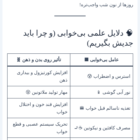
روزها از نون شب واجب‌تره!
🧠 دلایل علمی بی‌خوابی (و چرا باید
جدیش بگیریم)
عامل بی‌خوابی 🟥
تأثیر روی بدن و ذهن 🧬
افزایش کورتیزول و بیداری
استرس و اضطراب 😰
ذهن
نور آبی گوشی 📱
مهار تولید ملاتونین 😵
افزایش قند خون و اختلال
تغذیه ناسالم قبل خواب 🍔
خواب
تحریک سیستم عصبی و قطع
مصرف کافئین و نیکوتین ☕🚬
خواب