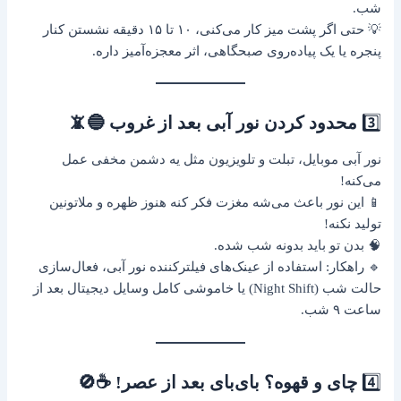
شب.
💡 حتی اگر پشت میز کار می‌کنی، ۱۰ تا ۱۵ دقیقه نشستن کنار
پنجره یا یک پیاده‌روی صبحگاهی، اثر معجزه‌آمیز داره.
3️⃣
محدود کردن نور آبی بعد از غروب 🔵📵
نور آبی موبایل، تبلت و تلویزیون مثل یه دشمن مخفی عمل
می‌کنه!
📱 این نور باعث می‌شه مغزت فکر کنه هنوز ظهره و ملاتونین
تولید نکنه!
🧠 بدن تو باید بدونه شب شده.
🔹 راهکار: استفاده از عینک‌های فیلترکننده نور آبی، فعال‌سازی
حالت شب (Night Shift) یا خاموشی کامل وسایل دیجیتال بعد از
ساعت ۹ شب.
4️⃣
چای و قهوه؟ بای‌بای بعد از عصر! ☕🚫