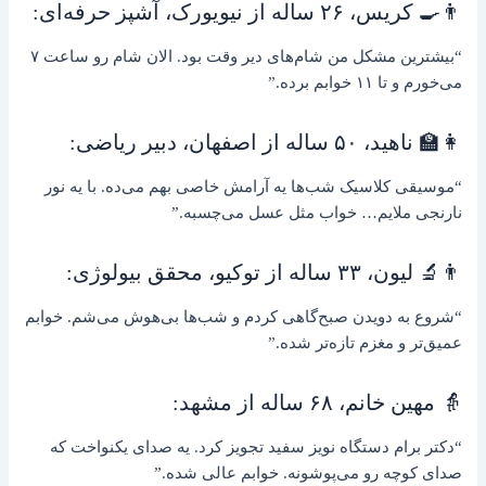
👨‍🍳 کریس، ۲۶ ساله از نیویورک، آشپز حرفه‌ای:
“بیشترین مشکل من شام‌های دیر وقت بود. الان شام رو ساعت ۷
می‌خورم و تا ۱۱ خوابم برده.”
👩‍🏫 ناهید، ۵۰ ساله از اصفهان، دبیر ریاضی:
“موسیقی کلاسیک شب‌ها یه آرامش خاصی بهم می‌ده. با یه نور
نارنجی ملایم… خواب مثل عسل می‌چسبه.”
👨‍🔬 لیون، ۳۳ ساله از توکیو، محقق بیولوژی:
“شروع به دویدن صبح‌گاهی کردم و شب‌ها بی‌هوش می‌شم. خوابم
عمیق‌تر و مغزم تازه‌تر شده.”
👵 مهین خانم، ۶۸ ساله از مشهد:
“دکتر برام دستگاه نویز سفید تجویز کرد. یه صدای یکنواخت که
صدای کوچه رو می‌پوشونه. خوابم عالی شده.”