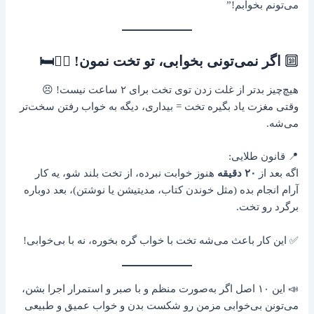
می‌تونم بخوابم!”
🔟
اگر نمی‌تونی بخوابی، تو تخت نمون! 🚶‍♀️🛏️
هیچ‌چیز بدتر از غلت زدن توی تخت برای ۲ ساعت نیست! 😣
وقتی مغزت یاد بگیره تخت = بیداری، دیگه به خواب رفتن سخت‌تر
می‌شه.
📍 قانون طلایی:
اگه بعد از
۲۰ دقیقه
هنوز خوابت نبرده، از تخت بلند شو، یه کار
آرام انجام بده (مثل خوندن کتاب، مدیتیشن یا نوشتن)، بعد دوباره
برگرد رو تخت.
✅ این کار باعث می‌شه تخت با خواب گره بخوره، نه با بی‌خوابی!
📣 این ۱۰ اصل اگر به‌صورت منظم و با صبر و استمرار اجرا بشن،
می‌تونن بی‌خوابی مزمن رو شکست بدن و خواب عمیق و طبیعی