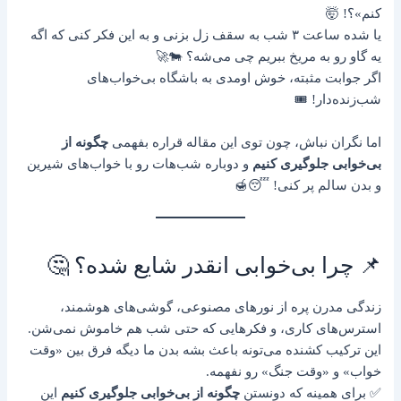
کنم»؟! 🤯
یا شده ساعت ۳ شب به سقف زل بزنی و به این فکر کنی که اگه
یه گاو رو به مریخ ببریم چی می‌شه؟ 🐄🚀
اگر جوابت مثبته، خوش اومدی به باشگاه بی‌خواب‌های
شب‌زنده‌دار! 🎟️
اما نگران نباش، چون توی این مقاله قراره بفهمی
چگونه از
بی‌خوابی جلوگیری کنیم
و دوباره شب‌هات رو با خواب‌های شیرین
و بدن سالم پر کنی! 😴🍯
📌 چرا بی‌خوابی انقدر شایع شده؟ 🤔
زندگی مدرن پره از نورهای مصنوعی، گوشی‌های هوشمند،
استرس‌های کاری، و فکرهایی که حتی شب هم خاموش نمی‌شن.
این ترکیب کشنده می‌تونه باعث بشه بدن ما دیگه فرق بین «وقت
خواب» و «وقت جنگ» رو نفهمه.
✅ برای همینه که دونستن
چگونه از بی‌خوابی جلوگیری کنیم
این