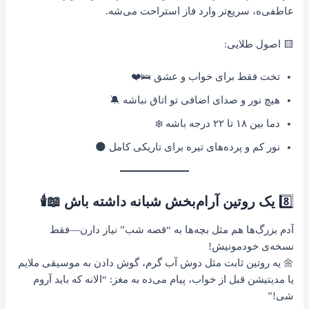
عاطفی‌ه، سریع‌تر وارد فاز استراحت می‌شه.
🟨 اصول طلایی:
تخت فقط برای خواب و عشق 🛌❤️
هیچ نور و صدای اضافی تو اتاق نباشه 🔕
دما بین ۱۸ تا ۲۲ درجه باشه ❄️
نور کم و پرده‌های تیره برای تاریکی کامل 🌑
8️⃣
یک روتین آرام‌بخش شبانه داشته باش 📖🕯️
آدم بزرگ‌ها هم مثل بچه‌ها به “قصه شب” نیاز دارن—فقط
نسخه‌ی خودمونیش!
🌼 یه روتین ثابت مثل دوش آب گرم، گوش دادن به موسیقی ملایم
یا مدیتیشن قبل از خواب، پیام می‌ده به مغز: “الانه که باید آروم
شی!”