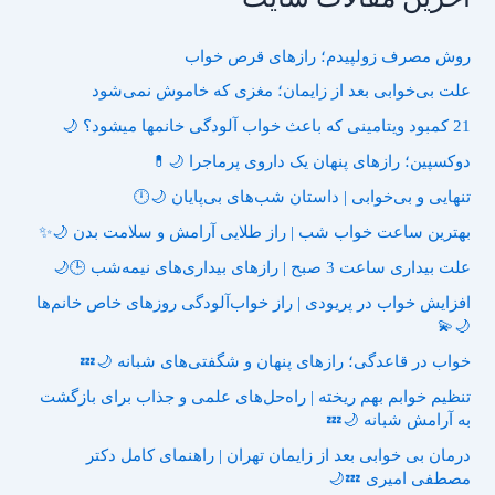
روش مصرف زولپیدم؛ رازهای قرص خواب
علت بی‌خوابی بعد از زایمان؛ مغزی که خاموش نمی‌شود
21 کمبود ویتامینی که باعث خواب آلودگی خانمها میشود؟ 🌙
دوکسپین؛ رازهای پنهان یک داروی پرماجرا 🌙💊
تنهایی و بی‌خوابی | داستان شب‌های بی‌پایان 🌙🕛
بهترین ساعت خواب شب | راز طلایی آرامش و سلامت بدن 🌙✨
علت بیداری ساعت 3 صبح | رازهای بیداری‌های نیمه‌شب 🕒🌙
افزایش خواب در پریودی | راز خواب‌آلودگی روزهای خاص خانم‌ها
🌙💫
خواب در قاعدگی؛ رازهای پنهان و شگفتی‌های شبانه 🌙💤
تنظیم خوابم بهم ریخته | راه‌حل‌های علمی و جذاب برای بازگشت
به آرامش شبانه 🌙💤
درمان بی خوابی بعد از زایمان تهران | راهنمای کامل دکتر
مصطفی امیری 💤🌙