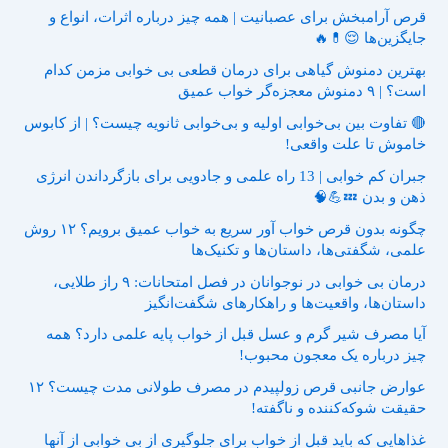
قرص آرامبخش برای عصبانیت | همه چیز درباره اثرات، انواع و
جایگزین‌ها 😌💊🔥
بهترین دمنوش گیاهی برای درمان قطعی بی خوابی مزمن کدام
است؟ | ۹ دمنوش معجزه‌گر خواب عمیق
🔴 تفاوت بین بی‌خوابی اولیه و بی‌خوابی ثانویه چیست؟ | از کابوس
خاموش تا علت واقعی!
جبران کم خوابی | 13 راه علمی و جادویی برای بازگرداندن انرژی
ذهن و بدن 💤💪🧠
چگونه بدون قرص خواب آور سریع به خواب عمیق برویم؟ ۱۲ روش
علمی، شگفتی‌ها، داستان‌ها و تکنیک‌ها
درمان بی خوابی در نوجوانان در فصل امتحانات: ۹ راز طلایی،
داستان‌ها، واقعیت‌ها و راهکارهای شگفت‌انگیز
آیا مصرف شیر گرم و عسل قبل از خواب پایه علمی دارد؟ همه
چیز درباره یک معجون محبوب!
عوارض جانبی قرص زولپیدم در مصرف طولانی مدت چیست؟ ۱۲
حقیقت شوکه‌کننده و ناگفته!
غذاهایی که باید قبل از خواب برای جلوگیری از بی خوابی از آنها