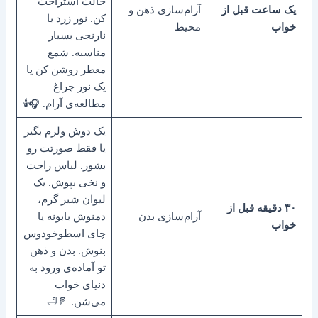
حالت استراحت
یک ساعت قبل از
آرام‌سازی ذهن و
کن. نور زرد یا
خواب
محیط
نارنجی بسیار
مناسبه. شمع
معطر روشن کن یا
یک نور چراغ
مطالعه‌ی آرام. 🎧🕯️
یک دوش ولرم بگیر
یا فقط صورتت رو
بشور. لباس راحت
و نخی بپوش. یک
لیوان شیر گرم،
۳۰ دقیقه قبل از
آرام‌سازی بدن
دمنوش بابونه یا
خواب
چای اسطوخودوس
بنوش. بدن و ذهن
تو آماده‌ی ورود به
دنیای خواب
می‌شن. 🥛🛁