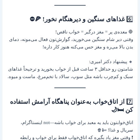
6️⃣
غذاهای سنگین و دیرهنگام نخور! 🍕⛔
🛑 معده‌ی پر = مغز درگیر = خواب ناقص!
وقتی دیر شام سنگین می‌خورید، گوارش‌تون فعال می‌مونه، دمای
بدن بالا می‌ره و مغز حس می‌کنه هنوز کار داره!
🔸 پیشنهاد دکتر امیری:
شامتون رو حداقل ۳ ساعت قبل از خواب بخورید و ترجیحاً غذاهای
سبک و کم‌چرب باشه مثل سوپ، سالاد با تخم‌مرغ، ماست و میوه.
7️⃣
از اتاق‌خواب به‌عنوان پناهگاه آرامش استفاده
کن 🛏️🌙
اتاق‌خوابتون باید یه معبد برای خواب باشه—not اینستاگرام،
سریال و غذا! 📴🍿
❗ وقتی مغز یاد بگیره که اتاق‌خواب فقط برای خواب و رابطه