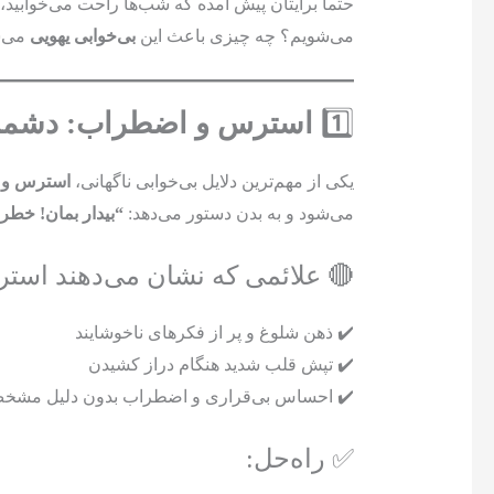
حتماً برایتان پیش آمده که شب‌ها راحت می‌خوابید،
می‌شویم؟ چه چیزی باعث این
بی‌خوابی یهویی
می‌ش
1️⃣
استرس و اضطراب: دشمن
یکی از مهم‌ترین دلایل بی‌خوابی ناگهانی،
استرس و 
می‌شود و به بدن دستور می‌دهد:
“بیدار بمان! خطر
🔴 علائمی که نشان می‌دهند اس
✔️ ذهن شلوغ و پر از فکرهای ناخوشایند
✔️ تپش قلب شدید هنگام دراز کشیدن
✔️ احساس بی‌قراری و اضطراب بدون دلیل مشخ
✅ راه‌حل: