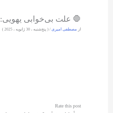
🛑 علت بی‌خوابی یهویی: چ
از
مصطفی امیری
/
( پنج‌شنبه ، 30 ژانویه ، 2025 )
Rate this post