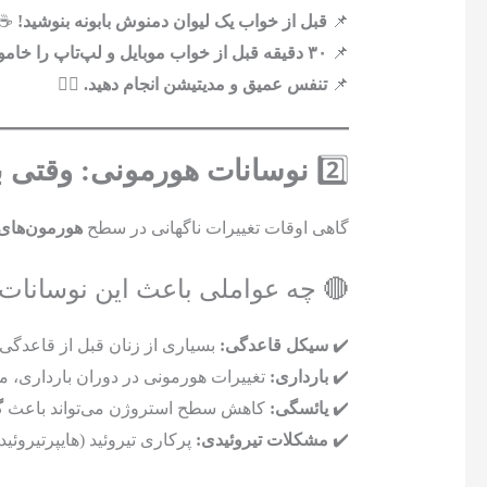
📌
قبل از خواب یک لیوان دمنوش بابونه بنوشید!
☕
📌
۳۰ دقیقه قبل از خواب موبایل و لپ‌تاپ را خاموش کنید.
📌
تنفس عمیق و مدیتیشن انجام دهید.
🧘‍♂️
2️⃣
نوسانات هورمونی: وقتی ب
گاهی اوقات تغییرات ناگهانی در سطح
هورمون‌های
🔴 چه عواملی باعث این نوسانات
✔️
سیکل قاعدگی:
بسیاری از زنان قبل از قاعدگی 
✔️
بارداری:
تغییرات هورمونی در دوران بارداری، مخ
✔️
یائسگی:
کاهش سطح استروژن می‌تواند باعث
گ
✔️
مشکلات تیروئیدی:
پرکاری تیروئید (هایپرتیروئی