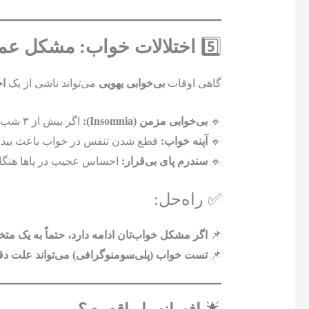
5️⃣
اختلالات خواب: مشکل عمی
گاهی اوقات
بی‌خوابی یهویی
می‌تواند ناشی از یک
اخ
🔹
بی‌خوابی مزمن (Insomnia):
اگر بیش از ۳ شب در هفته دچار بی‌خوابی هستید، باید جدی بگیرید!
🔹
آپنه خواب:
قطع شدن تنفس در خواب باعث بیدار 
🔹
سندرم پای بی‌قرار:
احساس عجیب در پاها هنگام
✅ راه‌حل:
📌
اگر مشکل خواب‌تان ادامه دارد، حتماً به یک 
📌
تست خواب (پلی‌سومنوگرافی) می‌تواند علت دق